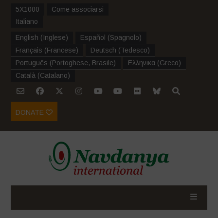
5X1000
Come associarsi
Italiano
English
(
Inglese
)
Español
(
Spagnolo
)
Français
(
Francese
)
Deutsch
(
Tedesco
)
Português
(
Portoghese, Brasile
)
Ελληνικα
(
Greco
)
Català
(
Catalano
)
DONATE