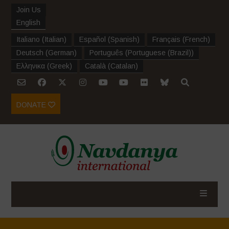
Join Us
English
Italiano
(
Italian
)
Español
(
Spanish
)
Français
(
French
)
Deutsch
(
German
)
Português
(
Portuguese (Brazil)
)
Ελληνικα
(
Greek
)
Català
(
Catalan
)
DONATE