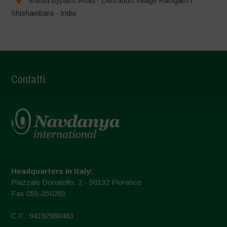
Shimla Bypass Road - Dehradun Village Ramgarh /
Shishambara - India
Contatti
Headquarters in Italy:
Piazzale Donatello, 2 - 50132 Florence
Fax 055-350281
C.F.: 94192980483