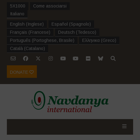
5X1000
Come associarsi
Italiano
English
(
Inglese
)
Español
(
Spagnolo
)
Français
(
Francese
)
Deutsch
(
Tedesco
)
Português
(
Portoghese, Brasile
)
Ελληνικα
(
Greco
)
Català
(
Catalano
)
DONATE