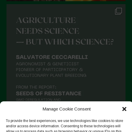
Ottobre 2021
Settembre 2021
Agosto 2021
Luglio 2021
Giugno 2021
Maggio 2021
Aprile 2021
Marzo 2021
Febbraio 2021
Gennaio 2021
Manage Cookie Consent
Dicembre 2020
To provide the best experiences, we use technologies like cookies to store
Novembre 2020
and/or access device information. Consenting to these technologies will
allow us to process data such as browsing behavior or unique IDs on this