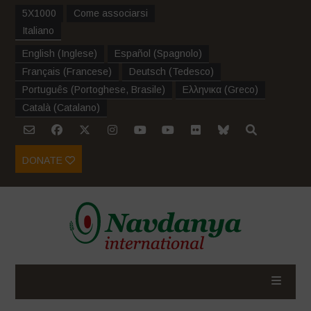
5X1000
Come associarsi
Italiano
English
(
Inglese
)
Español
(
Spagnolo
)
Français
(
Francese
)
Deutsch
(
Tedesco
)
Português
(
Portoghese, Brasile
)
Ελληνικα
(
Greco
)
Català
(
Catalano
)
DONATE