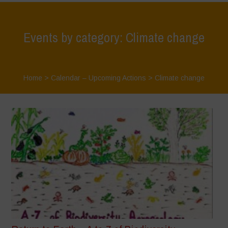
Events by category: Climate change
Home
>
Calendar – Upcoming Actions
>
Climate change