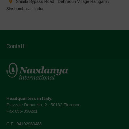
Shimla Bypass Road - Dehradun Village Ramgarh /
Shishambara - India
Contatti
Headquarters in Italy:
Piazzale Donatello, 2 - 50132 Florence
Fax 055-350281
C.F.: 94192980483