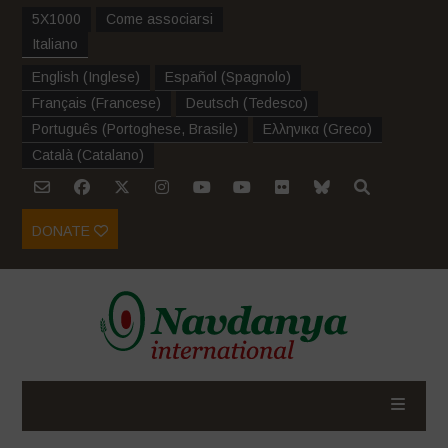
5X1000
Come associarsi
Italiano
English
(
Inglese
)
Español
(
Spagnolo
)
Français
(
Francese
)
Deutsch
(
Tedesco
)
Português
(
Portoghese, Brasile
)
Ελληνικα
(
Greco
)
Català
(
Catalano
)
DONATE