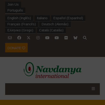
Join Us
Português
English
(
Inglês
)
Italiano
Español
(
Espanhol
)
Français
(
Francês
)
Deutsch
(
Alemão
)
Ελληνικα
(
Grego
)
Català
(
Catalão
)
DONATE