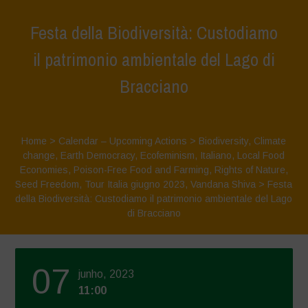
Festa della Biodiversità: Custodiamo
il patrimonio ambientale del Lago di
Bracciano
Home
>
Calendar – Upcoming Actions
>
Biodiversity
,
Climate
change
,
Earth Democracy
,
Ecofeminism
,
Italiano
,
Local Food
Economies
,
Poison-Free Food and Farming
,
Rights of Nature
,
Seed Freedom
,
Tour Italia giugno 2023
,
Vandana Shiva
>
Festa
della Biodiversità: Custodiamo il patrimonio ambientale del Lago
di Bracciano
07
junho, 2023
11:00