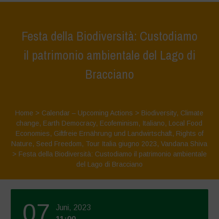
Festa della Biodiversità: Custodiamo
il patrimonio ambientale del Lago di
Bracciano
Home
>
Calendar – Upcoming Actions
>
Biodiversity
,
Climate
change
,
Earth Democracy
,
Ecofeminism
,
Italiano
,
Local Food
Economies
,
Giftfreie Ernährung und Landwirtschaft
,
Rights of
Nature
,
Seed Freedom
,
Tour Italia giugno 2023
,
Vandana Shiva
>
Festa della Biodiversità: Custodiamo il patrimonio ambientale
del Lago di Bracciano
07
Juni, 2023