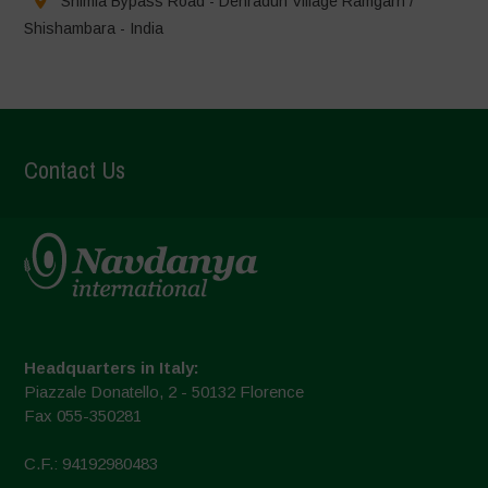
Shimla Bypass Road - Dehradun Village Ramgarh /
Shishambara - India
Contact Us
Headquarters in Italy:
Piazzale Donatello, 2 - 50132 Florence
Fax 055-350281
C.F.: 94192980483