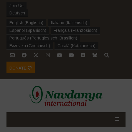
Join Us
Deutsch
English
(
Englisch
)
Italiano
(
Italienisch
)
Español
(
Spanisch
)
Français
(
Französisch
)
Português
(
Portugiesisch, Brasilien
)
Ελληνικα
(
Griechisch
)
Català
(
Katalanisch
)
DONATE