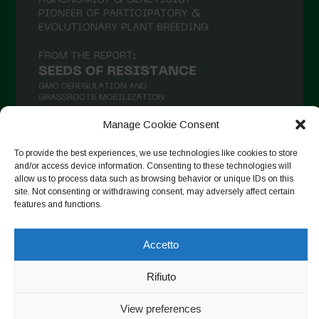
Aprile 2021
Marzo 2021
Febbraio 2021
Gennaio 2021
Dicembre 2020
Manage Cookie Consent
Novembre 2020
To provide the best experiences, we use technologies like cookies to store
and/or access device information. Consenting to these technologies will
Segui su Instagram
Ottobre 2020
allow us to process data such as browsing behavior or unique IDs on this
Agosto 2020
site. Not consenting or withdrawing consent, may adversely affect certain
features and functions.
Luglio 2020
Copyright © 2026. All rights reserved.
Privacy Policy
-
Giugno 2020
Accetto
Cookie Policy
Maggio 2020
Rifiuto
Designed by ESC
Aprile 2020
View preferences
Marzo 2020