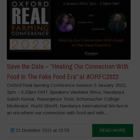
Save the Date – “Healing Our Connection With
Food In The Fake Food Era” at #ORFC2022
Oxford Real farming Conference Session 5 January 2022,
2pm – 3.30pm GMT Speakers Vandana Shiva, Navdanya
Satish Kumar, Resurgence Trust, Schumacher College
Moderator: Ruchi Shroff, Navdanya International We live in
an era where our connection with food and with...
21 Dicembre 2021 at 15:59
READ MORE