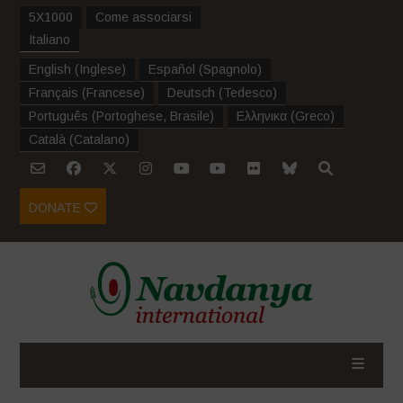
5X1000
Come associarsi
Italiano
English
(
Inglese
)
Español
(
Spagnolo
)
Français
(
Francese
)
Deutsch
(
Tedesco
)
Português
(
Portoghese, Brasile
)
Ελληνικα
(
Greco
)
Català
(
Catalano
)
DONATE