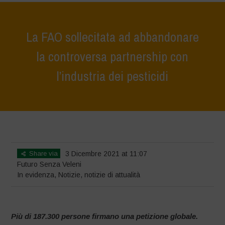
La FAO sollecitata ad abbandonare
la controversa partnership con
l’industria dei pesticidi
Home
>
In evidenza
>
La FAO sollecitata ad abbandonare la
controversa partnership con l’industria dei pesticidi
Share via
3 Dicembre 2021 at 11:07
Futuro Senza Veleni
In evidenza
,
Notizie
,
notizie di attualità
Più di 187.300 persone firmano una petizione globale.