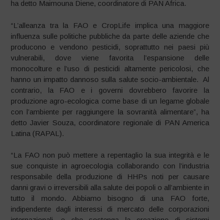
ha detto Maimouna Diene, coordinatore di PAN Africa.
“L’alleanza tra la FAO e CropLife implica una maggiore
influenza sulle politiche pubbliche da parte delle aziende che
producono e vendono pesticidi, soprattutto nei paesi più
vulnerabili, dove viene favorita l’espansione delle
monocolture e l’uso di pesticidi altamente pericolosi, che
hanno un impatto dannoso sulla salute socio-ambientale. Al
contrario, la FAO e i governi dovrebbero favorire la
produzione agro-ecologica come base di un legame globale
con l’ambiente per raggiungere la sovranità alimentare”, ha
detto Javier Souza, coordinatore regionale di PAN America
Latina (RAPAL).
“La FAO non può mettere a repentaglio la sua integrità e le
sue conquiste in agroecologia collaborando con l’industria
responsabile della produzione di HHPs noti per causare
danni gravi o irreversibili alla salute dei popoli o all’ambiente in
tutto il mondo. Abbiamo bisogno di una FAO forte,
indipendente dagli interessi di mercato delle corporazioni
internazionali, e che sostenga la creazione di sistemi