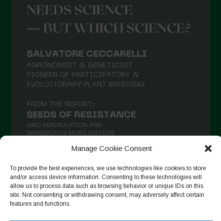
Agosto 2021
Luglio 2021
Giugno 2021
Maggio 2021
Aprile 2021
Marzo 2021
Febbraio 2021
Gennaio 2021
Dicembre 2020
Manage Cookie Consent
Novembre 2020
To provide the best experiences, we use technologies like cookies to store
and/or access device information. Consenting to these technologies will
Segui su Instagram
Ottobre 2020
allow us to process data such as browsing behavior or unique IDs on this
site. Not consenting or withdrawing consent, may adversely affect certain
Agosto 2020
features and functions.
Luglio 2020