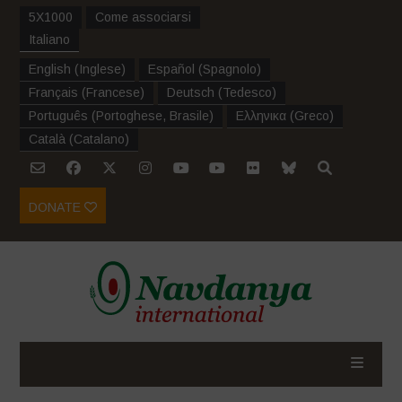
5X1000
Come associarsi
Italiano
English
(
Inglese
)
Español
(
Spagnolo
)
Français
(
Francese
)
Deutsch
(
Tedesco
)
Português
(
Portoghese, Brasile
)
Ελληνικα
(
Greco
)
Català
(
Catalano
)
DONATE