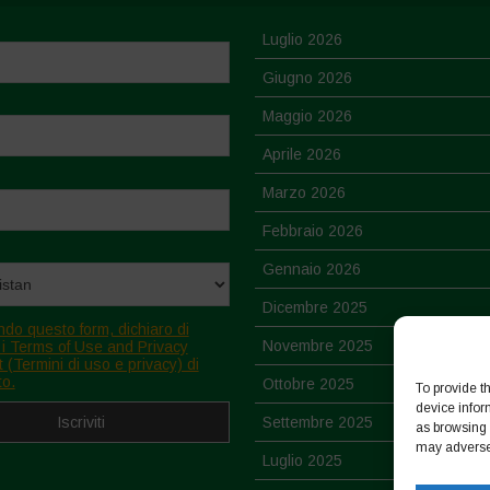
Luglio 2026
Giugno 2026
Maggio 2026
Aprile 2026
Marzo 2026
Febbraio 2026
Gennaio 2026
Dicembre 2025
ndo questo form, dichiaro di
Novembre 2025
 i Terms of Use and Privacy
 (Termini di uso e privacy) di
to.
Ottobre 2025
To provide t
device infor
Settembre 2025
as browsing 
may adversel
Luglio 2025