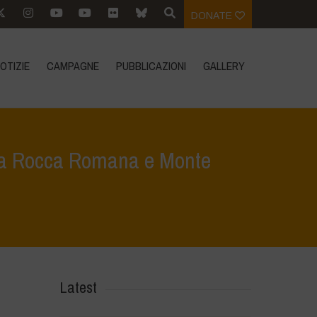
DONATE
OTIZIE
CAMPAGNE
PUBBLICAZIONI
GALLERY
i tra Rocca Romana e Monte
odiversità boschiva: Tesori Naturali tra Rocca Romana e Monte Raschio
Latest