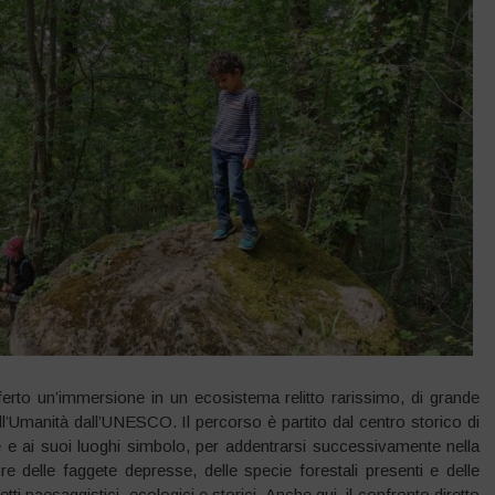
erto un’immersione in un ecosistema relitto rarissimo, di grande
l’Umanità dall’UNESCO. Il percorso è partito dal centro storico di
 e ai suoi luoghi simbolo, per addentrarsi successivamente nella
e delle faggete depresse, delle specie forestali presenti e delle
tti paesaggistici, ecologici e storici. Anche qui, il confronto diretto