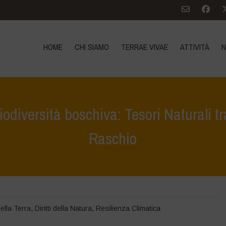
HOME
CHI SIAMO
TERRAE VIVAE
ATTIVITÀ
N
biodiversità boschiva: Tesori Natural
Raschio
e
>
Terrae Vivae
>
educazione ecologica
>
Esplorare e custodire la bi
ella Terra
,
Diritti della Natura
,
Resilienza Climatica