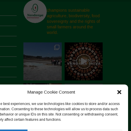
champions sustainable
agriculture, biodiversity, food
sovereignty and the rights of
small farmers around the
world.
Manage Cookie Consent
he best experiences, we use technologies like cookies to store and/or access
mation. Consenting to these technologies will allow us to process data such
behavior or unique IDs on this site. Not consenting or withdrawing consent,
y affect certain features and functions.