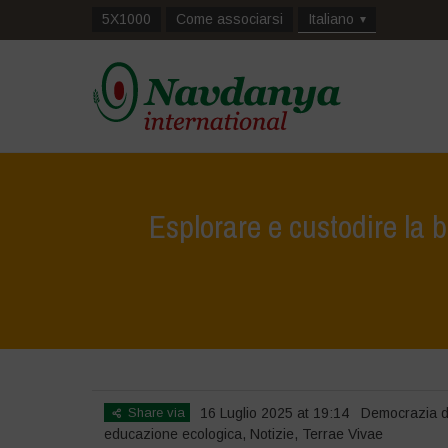
5X1000
Come associarsi
Italiano
Esplorare e custodire la 
Hom
Share via
16 Luglio 2025 at 19:14
Democrazia d
educazione ecologica
,
Notizie
,
Terrae Vivae