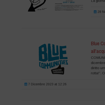
La giorna
28 N
Blue C
all’acq
COMUNICA
dicembre
diritto u
rotta!”. 
7 Dicembre 2023 at 12:26