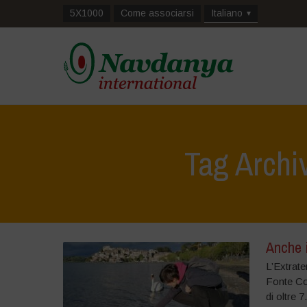
5X1000
Come associarsi
Italiano
Tag Archi
Anche i
L’Extrate
Fonte Con
di oltre 