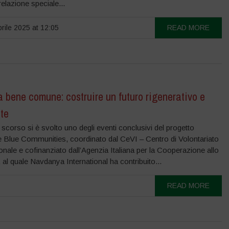
elazione speciale...
rile 2025 at 12:05
READ MORE
 bene comune: costruire un futuro rigenerativo e
nte
le scorso si è svolto uno degli eventi conclusivi del progetto
e Blue Communities, coordinato dal CeVI – Centro di Volontariato
onale e cofinanziato dall’Agenzia Italiana per la Cooperazione allo
 al quale Navdanya International ha contribuito...
READ MORE