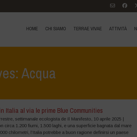
HOME
CHI SIAMO
TERRAE VIVAE
ATTIVITÀ
N
ves: Acqua
n Italia al via le prime Blue Communities
rrestre, settimanale ecologista de Il Manifesto, 10 aprile 2025 |
 circa 1.200 fiumi, 1.500 laghi, e una superficie bagnata dal mare
7.000 chilometri, l’Italia potrebbe a buon ragione definirsi un paese