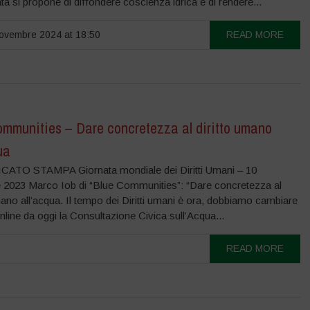
ta si propone di diffondere coscienza idrica e di rendere...
ovembre 2024 at 18:50
READ MORE
ommunities – Dare concretezza al diritto umano
ua
TO STAMPA Giornata mondiale dei Diritti Umani – 10
 2023 Marco Iob di “Blue Communities”: “Dare concretezza al
mano all’acqua. Il tempo dei Diritti umani è ora, dobbiamo cambiare
Online da oggi la Consultazione Civica sull’Acqua...
READ MORE