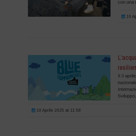
con una r
10 Ap
L’acqua
resilie
Il 3 apri
nazional
Internazi
Sviluppo,
10 Aprile 2025 at 11:58