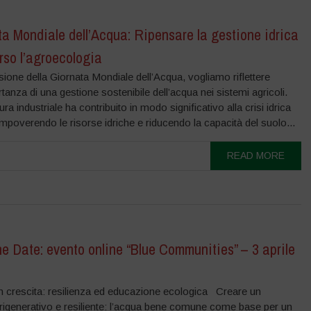
a Mondiale dell’Acqua: Ripensare la gestione idrica
rso l’agroecologia
one della Giornata Mondiale dell’Acqua, vogliamo riflettere
rtanza di una gestione sostenibile dell’acqua nei sistemi agricoli.
ura industriale ha contribuito in modo significativo alla crisi idrica
impoverendo le risorse idriche e riducendo la capacità del suolo...
READ MORE
e Date: evento online “Blue Communities” – 3 aprile
 in crescita: resilienza ed educazione ecologica Creare un
o rigenerativo e resiliente: l’acqua bene comune come base per un