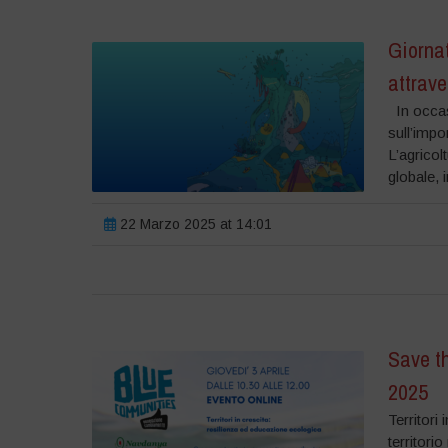
Giornat
attrave
In occasi
sull’impo
L’agricolt
globale, 
22 Marzo 2025 at 14:01
Save th
2025
Territori
territori