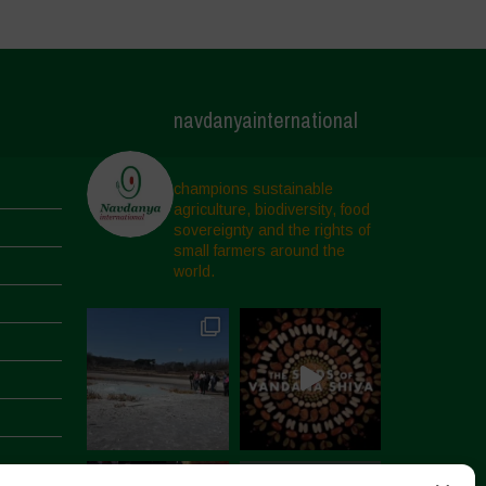
navdanyainternational
champions sustainable
agriculture, biodiversity, food
sovereignty and the rights of
small farmers around the
world.