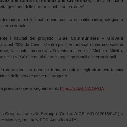
nnovazione Center di Fondazione CR Firenze
, si terrà la quarta
tta gestione delle risorse idriche sotterranee”.
di rendere fruibile il patrimonio tecnico-scientifico idrogeologico a
 internazionale.
nte i risultati del progetto
“Blue Communities – Giovani
iato nel 2023 da Cevi – Centro per il Volontariato Internazionale di
rlow, la quale interverrà all’evento insieme a Michela Miletto,
ll’UNESCO e ad altri graditi ospiti nazionali e internazionali.
la diffusione dei concetti fondamentali e degli strumenti tecnici
denti delle scuole attive nel progetto.
via prenotazione al seguente link:
https://bit.ly/3NWOPGA
per la Cooperazione allo Sviluppo (Codice AICS: AID 012618/04/1) e
one Museke, IAH Italy ETS, Acquifera APS.