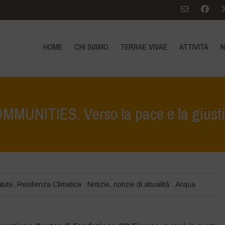
HOME
CHI SIAMO
TERRAE VIVAE
ATTIVITÀ
N
MUNITIES. Verso la pace e la giustiz
Ho
lute
,
Resilienza Climatica
Notizie
,
notizie di attualità
Acqua