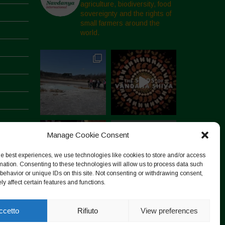
agriculture, biodiversity, food
sovereignty and the rights of
small farmers around the
world.
Manage Cookie Consent
he best experiences, we use technologies like cookies to store and/or access
mation. Consenting to these technologies will allow us to process data such
behavior or unique IDs on this site. Not consenting or withdrawing consent,
y affect certain features and functions.
Segui su Instagram
ccetto
Rifiuto
View preferences