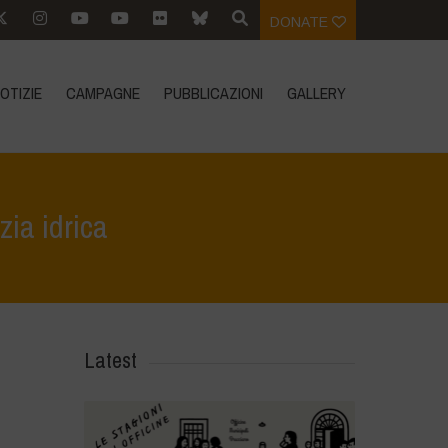
DONATE
OTIZIE
CAMPAGNE
PUBBLICAZIONI
GALLERY
ia idrica
me
>
Notizie
>
BLUE COMMUNITIES. Verso la pace e la giustizia idrica
Latest