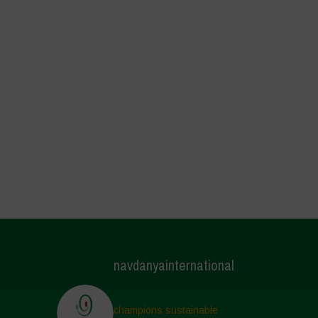
navdanyainternational
champions sustainable