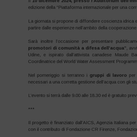
Il
10 dicembre 2024, presso l’Auditorium dell’I
edizione della “Piattaforma internazionale per una corre
La giornata si propone di diffondere coscienza idrica e 
partire dalle esperienze nell’ambito della cooperazione
Sarà inoltre l’occasione per presentare pubblicame
promotori di comunità a difesa dell’acqua”
, avv
Udine, e ispirato dall’attivista canadese Maude Ba
Coordinatrice del World Water Assessment Programme de
Nel pomeriggio si terranno i
gruppi di lavoro
per 
necessari a una corretta gestione dell’acqua con gli stu
L’evento si terrà dalle 9.00 alle 18.30 ed è gratuito pre
***
Il progetto è finanziato dall’AICS, Agenzia Italiana 
con il contributo di Fondazione CR Firenze, Fondazi