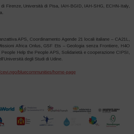
di Firenze, Università di Pisa, IAH-BGID, IAH-SHG, ECHN-Italy,
a.
anzattiva APS, Coordinamento Agende 21 locali italiane – CA21L,
sioni Africa Onlus, GSF Ets – Geologia senza Frontiere, H4O
l, People Help the People APS, Solidarietà e cooperazione CIPSI,
l’Università degli Studi di Udine.
om/cevi.ngo/bluecommunities/home-page