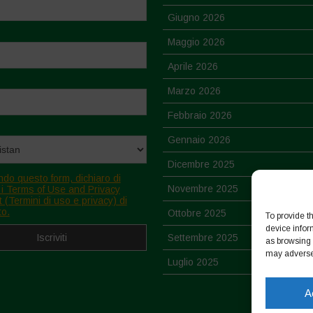
Giugno 2026
Maggio 2026
Aprile 2026
Marzo 2026
Febbraio 2026
Gennaio 2026
Dicembre 2025
ndo questo form, dichiaro di
Novembre 2025
 i Terms of Use and Privacy
 (Termini di uso e privacy) di
to.
Ottobre 2025
To provide t
device infor
Settembre 2025
as browsing 
may adversel
Luglio 2025
Giugno 2025
A
Maggio 2025