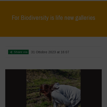
For Biodiversity is life new galleries
Home
>
Le Bricchiette - Spring
>
For Biodiversity is life new galleries
Share via
31 Ottobre 2023 at 16:07