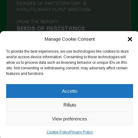
Aprile 2021
Marzo 2021
Febbraio 2021
Gennaio 2021
Manage Cookie Consent
Dicembre 2020
To provide the best experiences, we use technologies like cookies to store
and/or access device information. Consenting to these technologies will
Novembre 2020
allow us to process data such as browsing behavior or unique IDs on this
site. Not consenting or withdrawing consent, may adversely affect certain
Segui su Instagram
Ottobre 2020
features and functions.
Agosto 2020
Accetto
Luglio 2020
Copyright © 2026. All rights reserved.
Privacy Policy
-
Giugno 2020
Rifiuto
Cookie Policy
Maggio 2020
View preferences
Designed by ESC
Aprile 2020
Cookie Policy
Privacy Policy
Marzo 2020