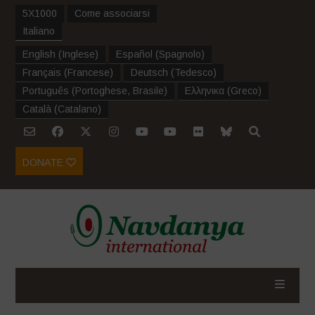
5X1000
Come associarsi
Italiano
English
(
Inglese
)
Español
(
Spagnolo
)
Français
(
Francese
)
Deutsch
(
Tedesco
)
Português
(
Portoghese, Brasile
)
Ελληνικα
(
Greco
)
Català
(
Catalano
)
DONATE