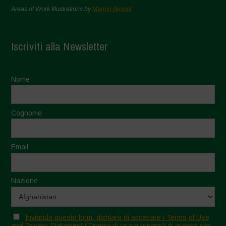
Areas of Work Illustrations by
Marion Bessol
Iscriviti alla Newsletter
Nome
Cognome
Email
Nazione
Inviando questo form, dichiaro di accettare i Terms of Use
and Privacy Statement (Termini di uso e privacy) di questo sito.