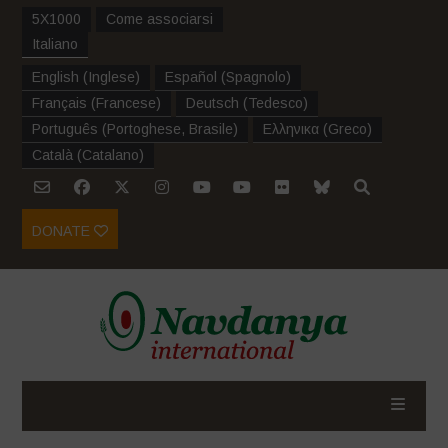
5X1000
Come associarsi
Italiano
English
(
Inglese
)
Español
(
Spagnolo
)
Français
(
Francese
)
Deutsch
(
Tedesco
)
Português
(
Portoghese, Brasile
)
Ελληνικα
(
Greco
)
Català
(
Catalano
)
DONATE