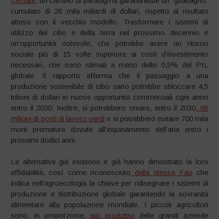
Climate
, un cambio di paradigma garantirebbe un “guadagno”
cumulato di 26 mila miliardi di dollari, rispetto al risultato
atteso con il vecchio modello. Trasformare i sistemi di
utilizzo del cibo e della terra nel prossimo decennio è
un’opportunità notevole, che potrebbe avere un ritorno
sociale più di 15 volte superiore ai costi d’investimento
necessari, che sono stimati a meno dello 0,5% del PIL
globale. Il rapporto afferma che il passaggio a una
produzione sostenibile di cibo sano potrebbe sbloccare 4,5
trilioni di dollari in nuove opportunità commerciali ogni anno
entro il 2030. Inoltre, si potrebbero creare, entro il 2030,
65
milioni di posti di lavoro verdi
e si potrebbero evitare 700 mila
morti premature dovute all’inquinamento dell’aria entro i
prossimi dodici anni.
Le alternative già esistono e già hanno dimostrato la loro
affidabilità, così come riconosciuto
dalla stessa Fao
che
indica nell’agroecologia la chiave per ridisegnare i sistemi di
produzione e distribuzione globale garantendo la sovranità
alimentare alla popolazione mondiale. I piccoli agricoltori
sono, in proporzione,
più produttivi
delle grandi aziende