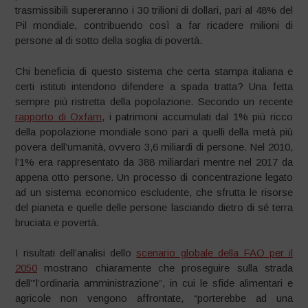
trasmissibili supereranno i 30 trilioni di dollari, pari al 48% del
Pil mondiale, contribuendo così a far ricadere milioni di
persone al di sotto della soglia di povertà.
Chi beneficia di questo sistema che certa stampa italiana e
certi istituti intendono difendere a spada tratta? Una fetta
sempre più ristretta della popolazione. Secondo un recente
rapporto di Oxfam
, i patrimoni accumulati dal 1% più ricco
della popolazione mondiale sono pari a quelli della metà più
povera dell’umanità, ovvero 3,6 miliardi di persone. Nel 2010,
l’1% era rappresentato da 388 miliardari mentre nel 2017 da
appena otto persone. Un processo di concentrazione legato
ad un sistema economico escludente, che sfrutta le risorse
del pianeta e quelle delle persone lasciando dietro di sé terra
bruciata e povertà.
I risultati dell’analisi dello
scenario globale della FAO per il
2050
mostrano chiaramente che proseguire sulla strada
dell’”l’ordinaria amministrazione”, in cui le sfide alimentari e
agricole non vengono affrontate, “porterebbe ad una