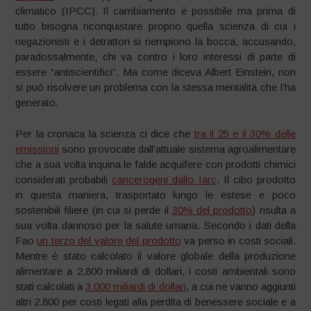
climatico (IPCC). Il cambiamento è possibile ma prima di
tutto bisogna riconquistare proprio quella scienza di cui i
negazionisti e i detrattori si riempiono la bocca, accusando,
paradossalmente, chi va contro i loro interessi di parte di
essere “antiscientifici”. Ma come diceva Albert Einstein, non
si può risolvere un problema con la stessa mentalità che l’ha
generato.
Per la cronaca la scienza ci dice che
tra il 25 e il 30% delle
emissioni
sono provocate dall’attuale sistema agroalimentare
che a sua volta inquina le falde acquifere con prodotti chimici
considerati probabili
cancerogeni dallo Iarc
. Il cibo prodotto
in questa maniera, trasportato lungo le estese e poco
sostenibili filiere (in cui si perde il
30% del prodotto
) risulta a
sua volta dannoso per la salute umana. Secondo i dati della
Fao
un terzo del valore del prodotto
va perso in costi sociali.
Mentre è stato calcolato il valore globale della produzione
alimentare a 2.800 miliardi di dollari, i costi ambientali sono
stati calcolati a
3.000 miliardi di dollari
, a cui ne vanno aggiunti
altri 2.800 per costi legati alla perdita di benessere sociale e a