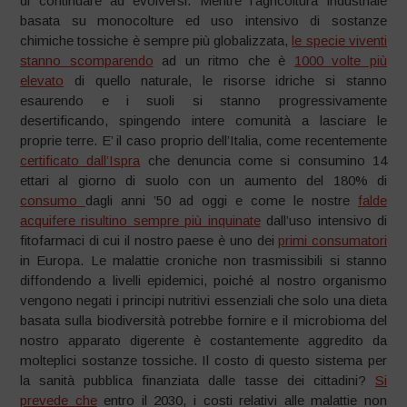
di continuare ad evolversi. Mentre l’agricoltura industriale
basata su monocolture ed uso intensivo di sostanze
chimiche tossiche è sempre più globalizzata,
le specie viventi
stanno scomparendo
ad un ritmo che è
1000 volte più
elevato
di quello naturale, le risorse idriche si stanno
esaurendo e i suoli si stanno progressivamente
desertificando, spingendo intere comunità a lasciare le
proprie terre. E’ il caso proprio dell’Italia, come recentemente
certificato dall’Ispra
che denuncia come si consumino 14
ettari al giorno di suolo con un aumento del 180% di
consumo
dagli anni ’50 ad oggi e come le nostre
falde
acquifere risultino sempre più inquinate
dall’uso intensivo di
fitofarmaci di cui il nostro paese è uno dei
primi consumatori
in Europa. Le malattie croniche non trasmissibili si stanno
diffondendo a livelli epidemici, poiché al nostro organismo
vengono negati i principi nutritivi essenziali che solo una dieta
basata sulla biodiversità potrebbe fornire e il microbioma del
nostro apparato digerente è costantemente aggredito da
molteplici sostanze tossiche. Il costo di questo sistema per
la sanità pubblica finanziata dalle tasse dei cittadini?
Si
prevede che
entro il 2030, i costi relativi alle malattie non