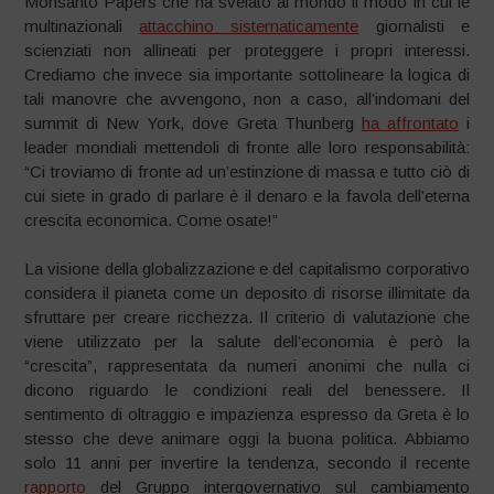
Monsanto Papers che ha svelato al mondo il modo in cui le
multinazionali
attacchino sistematicamente
giornalisti e
scienziati non allineati per proteggere i propri interessi.
Crediamo che invece sia importante sottolineare la logica di
tali manovre che avvengono, non a caso, all’indomani del
summit di New York, dove Greta Thunberg
ha affrontato
i
leader mondiali mettendoli di fronte alle loro responsabilità:
“Ci troviamo di fronte ad un’estinzione di massa e tutto ciò di
cui siete in grado di parlare è il denaro e la favola dell’eterna
crescita economica. Come osate!”
La visione della globalizzazione e del capitalismo corporativo
considera il pianeta come un deposito di risorse illimitate da
sfruttare per creare ricchezza. Il criterio di valutazione che
viene utilizzato per la salute dell’economia è però la
“crescita”, rappresentata da numeri anonimi che nulla ci
dicono riguardo le condizioni reali del benessere. Il
sentimento di oltraggio e impazienza espresso da Greta è lo
stesso che deve animare oggi la buona politica. Abbiamo
solo 11 anni per invertire la tendenza, secondo il recente
rapporto
del Gruppo intergovernativo sul cambiamento