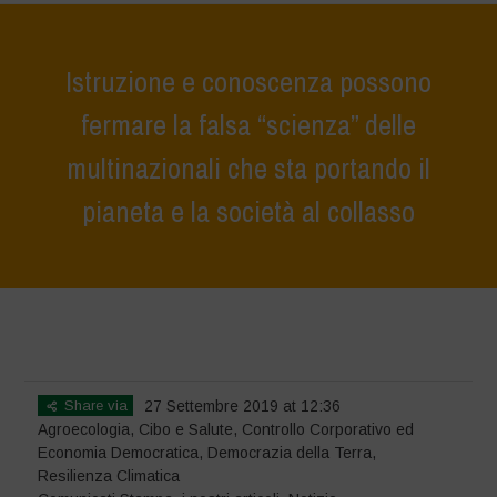
Istruzione e conoscenza possono
fermare la falsa “scienza” delle
multinazionali che sta portando il
pianeta e la società al collasso
Home
>
Notizie
>
Comunicati Stampa
>
Istruzione e conoscenza
possono fermare la falsa “scienza” delle multinazionali che sta
portando il pianeta e la società al collasso
Share via
27 Settembre 2019 at 12:36
Agroecologia
,
Cibo e Salute
,
Controllo Corporativo ed
Economia Democratica
,
Democrazia della Terra
,
Resilienza Climatica