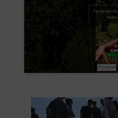
Fai clic per ac
abilit