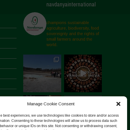
navdanyainternational
champions sustainable
agriculture, biodiversity, food
sovereignty and the rights of
small farmers around the
world.
Manage Cookie Consent
he best experiences, we use technologies like cookies to store and/or access
mation. Consenting to these technologies will allow us to process data such
behavior or unique IDs on this site. Not consenting or withdrawing consent,