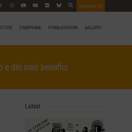
DONATE
OTIZIE
CAMPAGNE
PUBBLICAZIONI
GALLERY
o e dei suoi benefici
o come alleato: alla scoperta del pascolo rigenerativo e dei suoi benefici
Latest