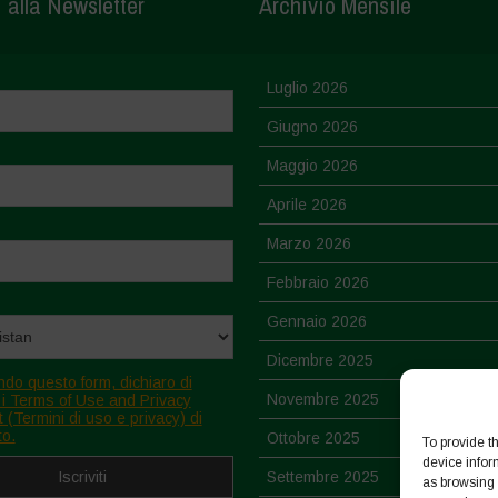
i alla Newsletter
Archivio Mensile
Luglio 2026
Giugno 2026
Maggio 2026
Aprile 2026
Marzo 2026
Febbraio 2026
Gennaio 2026
Dicembre 2025
ndo questo form, dichiaro di
Novembre 2025
 i Terms of Use and Privacy
 (Termini di uso e privacy) di
to.
Ottobre 2025
To provide t
device infor
Settembre 2025
as browsing 