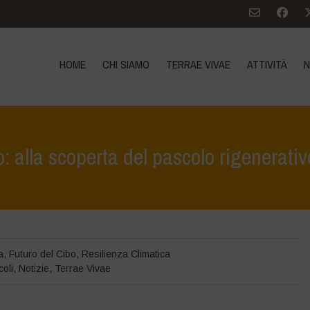
HOME
CHI SIAMO
TERRAE VIVAE
ATTIVITÀ
N
o: alla scoperta del pascolo rigenerativ
>
Terrae Vivae
>
educazione ecologica
>
Agroecologia è vita
>
Il suol
a
,
Futuro del Cibo
,
Resilienza Climatica
coli
,
Notizie
,
Terrae Vivae