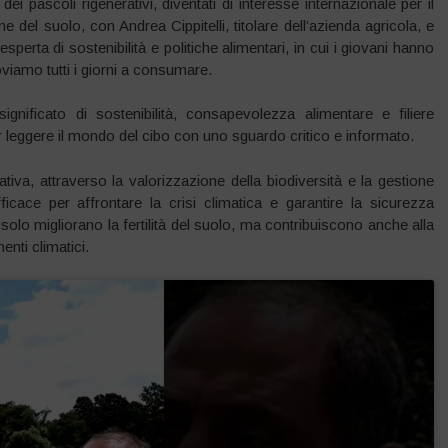
dei pascoli rigenerativi, diventati di interesse internazionale per il
del suolo, con Andrea Cippitelli, titolare dell’azienda agricola, e
sperta di sostenibilità e politiche alimentari, in cui i giovani hanno
roviamo tutti i giorni a consumare.
significato di sostenibilità, consapevolezza alimentare e filiere
er leggere il mondo del cibo con uno sguardo critico e informato.
tiva, attraverso la valorizzazione della biodiversità e la gestione
icace per affrontare la crisi climatica e garantire la sicurezza
olo migliorano la fertilità del suolo, ma contribuiscono anche alla
enti climatici
.