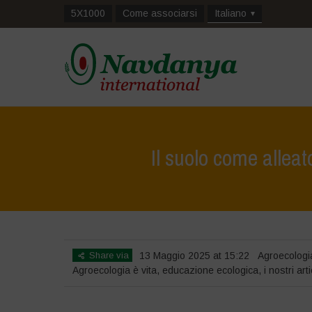
5X1000
Come associarsi
Italiano
Il suolo come alleat
Home
Share via
13 Maggio 2025 at 15:22
Agroecologi
Agroecologia è vita
,
educazione ecologica
,
i nostri arti