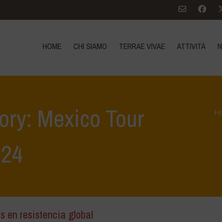
HOME
CHI SIAMO
TERRAE VIVAE
ATTIVITÀ
N
ory: Mexico Tour
H
024
s en resistencia global