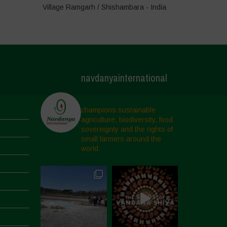
Village Ramgarh / Shishambara - India
navdanyainternational
champions sustainable
agriculture, biodiversity, food
sovereignty and the rights of
small farmers around the
world.