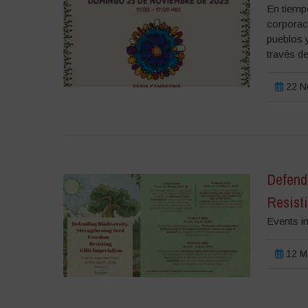
En tiemp
corporac
pueblos 
través de
22 No
Defend
Resist
Events i
12 Ma