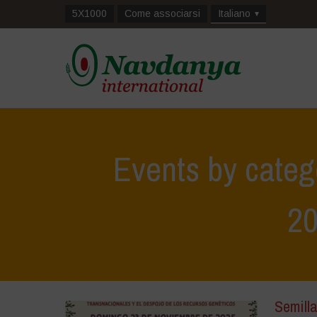
5X1000
Come associarsi
Italiano
Events by categ
2
Semilla