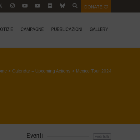
DONATE
OTIZIE
CAMPAGNE
PUBBLICAZIONI
GALLERY
ome
>
Calendar – Upcoming Actions
>
Mexico Tour 2024
Eventi
vedi tutti