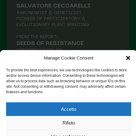
Maggio 2021
Aprile 2021
Marzo 2021
Febbraio 2021
Gennaio 2021
Manage Cookie Consent
Dicembre 2020
To provide the best experiences, we use technologies like cookies to store
Novembre 2020
and/or access device information. Consenting to these technologies will
allow us to process data such as browsing behavior or unique IDs on this
Segui su Instagram
Ottobre 2020
site. Not consenting or withdrawing consent, may adversely affect certain
features and functions.
Agosto 2020
Luglio 2020
Accetto
Copyright © 2026. All rights reserved.
Privacy Policy
-
Giugno 2020
Cookie Policy
Rifiuto
Maggio 2020
Designed by ESC