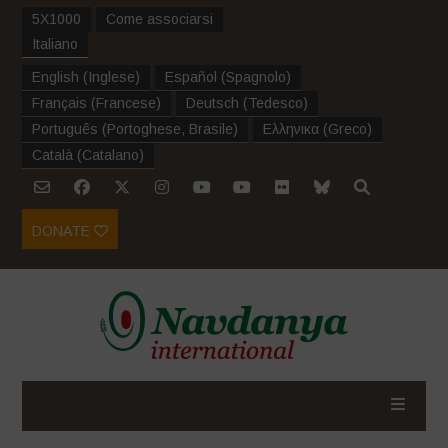
5X1000
Come associarsi
Italiano
English
(
Inglese
)
Español
(
Spagnolo
)
Français
(
Francese
)
Deutsch
(
Tedesco
)
Português
(
Portoghese, Brasile
)
Ελληνικα
(
Greco
)
Català
(
Catalano
)
DONATE