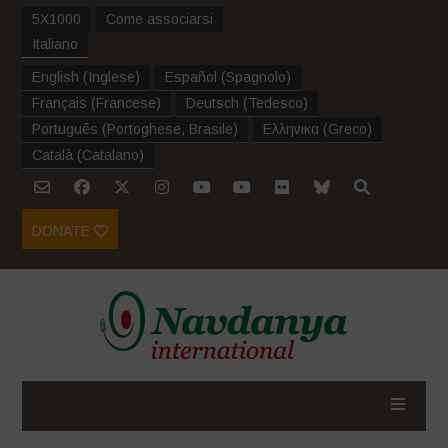
5X1000
Come associarsi
Italiano
English
(
Inglese
)
Español
(
Spagnolo
)
Français
(
Francese
)
Deutsch
(
Tedesco
)
Português
(
Portoghese, Brasile
)
Ελληνικα
(
Greco
)
Català
(
Catalano
)
DONATE