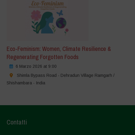
Eco-Feminism: Women, Climate Resilience &
Regenerating Forgotten Foods
6 Marzo 2026 at 9:00
Shimla Bypass Road - Dehradun Village Ramgarh /
Shishambara - India
Contatti