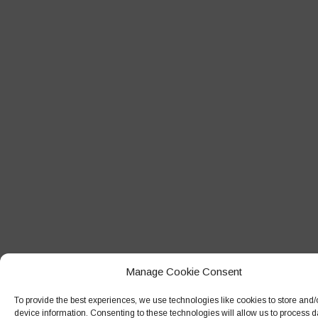
Gennaio 2019
Dicembre 2018
Novembre 2018
Ottobre 2018
Settembre 2018
Agosto 2018
Luglio 2018
Giugno 2018
Maggio 2018
Aprile 2018
Marzo 2018
Manage Cookie Consent
Febbraio 2018
To provide the best experiences, we use technologies like cookies to store and
device information. Consenting to these technologies will allow us to process 
Gennaio 2018