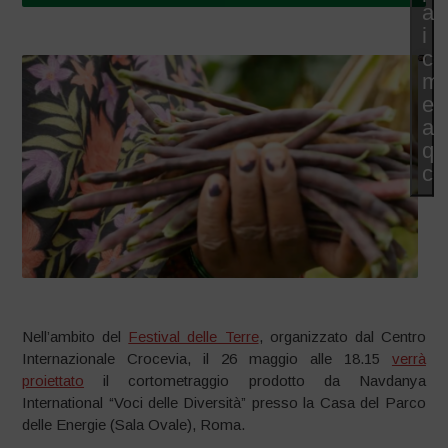
ac
i
co
ma
e
abi
qu
co
Nell’ambito del
Festival delle Terre
, organizzato dal Centro
Internazionale Crocevia, il 26 maggio alle 18.15
verrà
proiettato
il cortometraggio prodotto da Navdanya
International “Voci delle Diversità” presso la Casa del Parco
delle Energie (Sala Ovale), Roma.