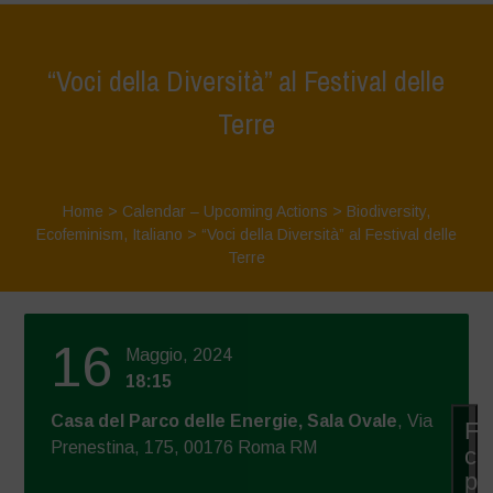
“Voci della Diversità” al Festival delle
Terre
Home
>
Calendar – Upcoming Actions
>
Biodiversity
,
Ecofeminism
,
Italiano
>
“Voci della Diversità” al Festival delle
Terre
16
Maggio, 2024
18:15
Casa del Parco delle Energie, Sala Ovale
, Via
Fa
Prenestina, 175, 00176 Roma RM
cli
pe