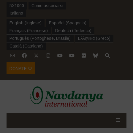
5X1000
Come associarsi
Italiano
English
(
Inglese
)
Español
(
Spagnolo
)
Français
(
Francese
)
Deutsch
(
Tedesco
)
Português
(
Portoghese, Brasile
)
Ελληνικα
(
Greco
)
Català
(
Catalano
)
DONATE