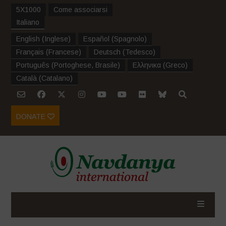
5X1000
Come associarsi
Italiano
English
(
Inglese
)
Español
(
Spagnolo
)
Français
(
Francese
)
Deutsch
(
Tedesco
)
Português
(
Portoghese, Brasile
)
Ελληνικα
(
Greco
)
Català
(
Catalano
)
DONATE