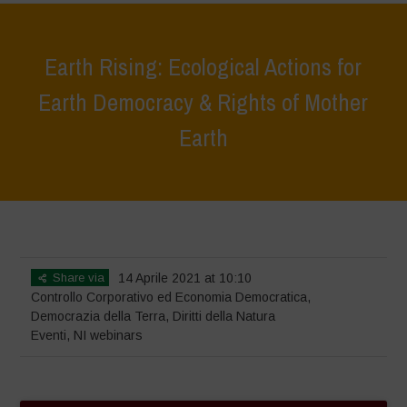
Earth Rising: Ecological Actions for
Earth Democracy & Rights of Mother
Earth
Home
>
Eventi
>
Earth Rising: Ecological Actions for Earth Democracy
& Rights of Mother Earth
Share via
14 Aprile 2021 at 10:10
Controllo Corporativo ed Economia Democratica
,
Democrazia della Terra
,
Diritti della Natura
Eventi
,
NI webinars