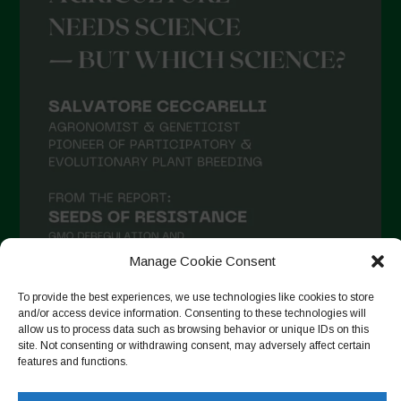
Agosto 2021
Luglio 2021
Giugno 2021
Maggio 2021
Aprile 2021
Marzo 2021
Febbraio 2021
Gennaio 2021
Manage Cookie Consent
Dicembre 2020
To provide the best experiences, we use technologies like cookies to store
Novembre 2020
and/or access device information. Consenting to these technologies will
allow us to process data such as browsing behavior or unique IDs on this
Segui su Instagram
Ottobre 2020
site. Not consenting or withdrawing consent, may adversely affect certain
features and functions.
Agosto 2020
Luglio 2020