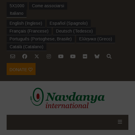
5X1000
Come associarsi
Italiano
English
(
Inglese
)
Español
(
Spagnolo
)
Français
(
Francese
)
Deutsch
(
Tedesco
)
Português
(
Portoghese, Brasile
)
Ελληνικα
(
Greco
)
Català
(
Catalano
)
DONATE