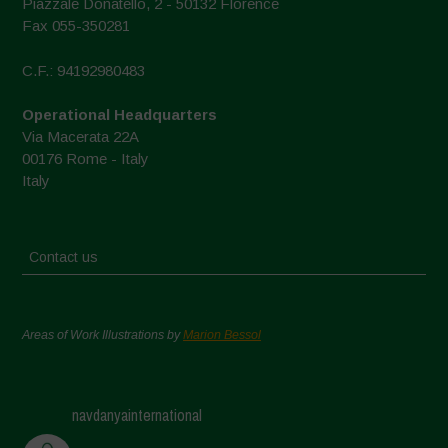
Piazzale Donatello, 2 - 50132 Florence
Fax 055-350281
C.F.: 94192980483
Operational Headquarters
Via Macerata 22A
00176 Rome - Italy
Italy
Contact us
Areas of Work Illustrations by
Marion Bessol
navdanyainternational