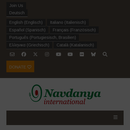
Join Us
Deutsch
English
(
Englisch
)
Italiano
(
Italienisch
)
Español
(
Spanisch
)
Français
(
Französisch
)
Português
(
Portugiesisch, Brasilien
)
Ελληνικα
(
Griechisch
)
Català
(
Katalanisch
)
DONATE