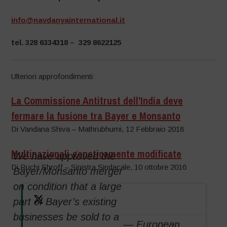
info@navdanyainternational.it
tel. 328 6334318 –
329 8622125
Ulteriori approfondimenti:
La Commissione Antitrust dell’India deve
fermare la fusione tra Bayer e Monsanto
Di Vandana Shiva – Mathrubhumi, 12 Febbraio 2018
Multinazionali geneticamente modificate
We have approved the
Di Ruchi Shroff – Sinistra Sindacale, 10 ottobre 2016
Bayer/Monsanto merger
on condition that a large
part of Bayer’s existing
businesses be sold to a
— European