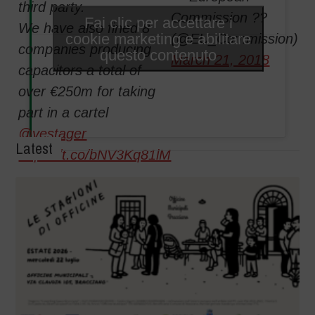
third party.
Commission ??
Fai clic per accettare i
We have also fined 8
cookie marketing e abilitare
(@EU_Commission)
companies producing
questo contenuto
March 21, 2018
capacitors a total of
over €250m for taking
part in a cartel
@vestager
Latest
https://t.co/bNV3Kq81lM