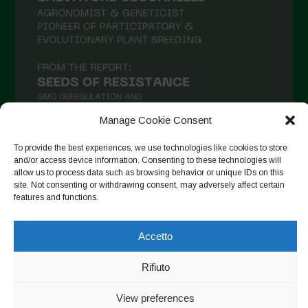
Maggio 2021
Aprile 2021
Marzo 2021
Febbraio 2021
Gennaio 2021
Manage Cookie Consent
Dicembre 2020
To provide the best experiences, we use technologies like cookies to store
Novembre 2020
and/or access device information. Consenting to these technologies will
allow us to process data such as browsing behavior or unique IDs on this
Segui su Instagram
Ottobre 2020
site. Not consenting or withdrawing consent, may adversely affect certain
features and functions.
Agosto 2020
Luglio 2020
Accetto
Copyright © 2026. All rights reserved.
Privacy Policy
-
Giugno 2020
Cookie Policy
Rifiuto
Maggio 2020
Designed by ESC
Aprile 2020
View preferences