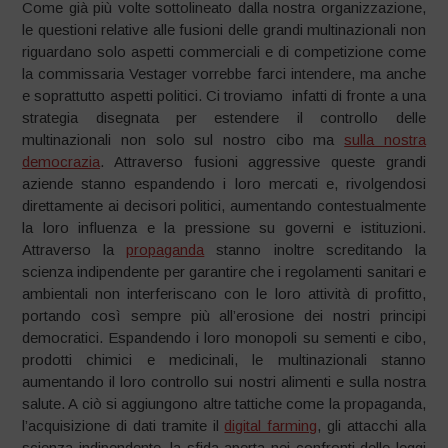
Come già più volte sottolineato dalla nostra organizzazione,
le questioni relative alle fusioni delle grandi multinazionali non
riguardano solo aspetti commerciali e di competizione come
la commissaria Vestager vorrebbe farci intendere, ma anche
e soprattutto aspetti politici. Ci troviamo infatti di fronte a una
strategia disegnata per estendere il controllo delle
multinazionali non solo sul nostro cibo ma
sulla nostra
democrazia
. Attraverso fusioni aggressive queste grandi
aziende stanno espandendo i loro mercati e, rivolgendosi
direttamente ai decisori politici, aumentando contestualmente
la loro influenza e la pressione su governi e istituzioni.
Attraverso la
propaganda
stanno inoltre screditando la
scienza indipendente per garantire che i regolamenti sanitari e
ambientali non interferiscano con le loro attività di profitto,
portando così sempre più all’erosione dei nostri principi
democratici. Espandendo i loro monopoli su sementi e cibo,
prodotti chimici e medicinali, le multinazionali stanno
aumentando il loro controllo sui nostri alimenti e sulla nostra
salute. A ciò si aggiungono altre tattiche come la propaganda,
l’acquisizione di dati tramite il
digital farming
, gli attacchi alla
scienza indipendente, la sfida aperta nei confronti delle leggi