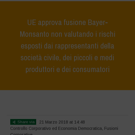
UE approva fusione Bayer-
Monsanto non valutando i rischi
esposti dai rappresentanti della
società civile, dei piccoli e medi
produttori e dei consumatori
Home
>
Notizie
>
i nostri articoli
>
UE approva fusione Bayer-
Monsanto non valutando i rischi esposti dai rappresentanti della
società civile, dei piccoli e medi produttori e dei consumatori
Share via
21 Marzo 2018 at 14:48
Controllo Corporativo ed Economia Democratica
,
Fusioni
Corporative