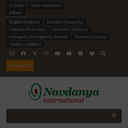
5X1000
Come associarsi
Italiano
English
(
Inglese
)
Español
(
Spagnolo
)
Français
(
Francese
)
Deutsch
(
Tedesco
)
Português
(
Portoghese, Brasile
)
Ελληνικα
(
Greco
)
Català
(
Catalano
)
DONATE