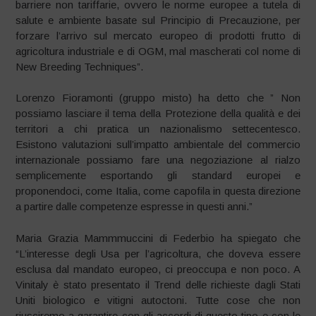
barriere non tariffarie, ovvero le norme europee a tutela di
salute e ambiente basate sul Principio di Precauzione, per
forzare l’arrivo sul mercato europeo di prodotti frutto di
agricoltura industriale e di OGM, mal mascherati col nome di
New Breeding Techniques”.
Lorenzo Fioramonti (gruppo misto) ha detto che ” Non
possiamo lasciare il tema della Protezione della qualità e dei
territori a chi pratica un nazionalismo settecentesco.
Esistono valutazioni sull’impatto ambientale del commercio
internazionale possiamo fare una negoziazione al rialzo
semplicemente esportando gli standard europei e
proponendoci, come Italia, come capofila in questa direzione
a partire dalle competenze espresse in questi anni.”
Maria Grazia Mammmuccini di Federbio ha spiegato che
“L’interesse degli Usa per l’agricoltura, che doveva essere
esclusa dal mandato europeo, ci preoccupa e non poco. A
Vinitaly è stato presentato il Trend delle richieste dagli Stati
Uniti biologico e vitigni autoctoni. Tutte cose che non
riusciremo a garantire con gli accordi di questo tipo e con le