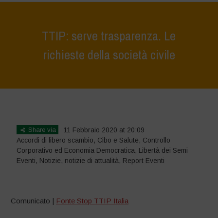
TTIP: serve trasparenza. Le
richieste della società civile
Home
>
Eventi
>
TTIP: serve trasparenza. Le richieste della società
civile
Share via
11 Febbraio 2020 at 20:09
Accordi di libero scambio
,
Cibo e Salute
,
Controllo
Corporativo ed Economia Democratica
,
Libertà dei Semi
Eventi
,
Notizie
,
notizie di attualità
,
Report Eventi
Comunicato |
Fonte Stop TTIP Italia