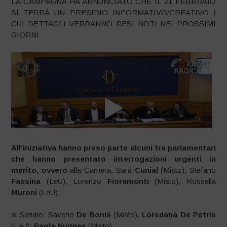
LA CAMPAGNA HA ANNUNCIATO CHE IL 21 FEBBRAIO
SI TERRÀ UN PRESIDIO INFORMATIVO/CREATIVO I
CUI DETTAGLI VERRANNO RESI NOTI NEI PROSSIMI
GIORNI
All’iniziativa hanno preso parte alcuni tra parlamentari
che hanno presentato interrogazioni urgenti in
merito, ovvero
alla Camera: Sara
Cunial
(Misto), Stefano
Fassina
(LeU), Lorenzo
Fioramonti
(Misto), Rossella
Muroni
(LeU);
al Senato: Saverio
De Bonis
(Misto),
Loredana De Petris
(LeU);
Paola Nugnes
(Misto).