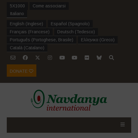
5X1000
Come associarsi
Italiano
English
(
Inglese
)
Español
(
Spagnolo
)
Français
(
Francese
)
Deutsch
(
Tedesco
)
Português
(
Portoghese, Brasile
)
Ελληνικα
(
Greco
)
Català
(
Catalano
)
DONATE