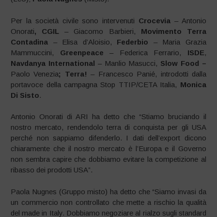
Per la società civile sono intervenuti
Crocevia
– Antonio
Onorati
, CGIL
– Giacomo Barbieri,
Movimento Terra
Contadina
– Elisa d’Aloisio,
Federbio
– Maria Grazia
Mammuccini,
Greenpeace
– Federica Ferrario,
ISDE
,
Navdanya International
– Manlio Masucci,
Slow Food –
Paolo Venezia
; Terra!
– Francesco Panié, introdotti dalla
portavoce della campagna Stop TTIP/CETA Italia,
Monica
Di Sisto
.
Antonio Onorati di ARI ha detto che “Stiamo bruciando il
nostro mercato, rendendolo terra di conquista per gli USA
perché non sappiamo difenderlo. I dati dell’export dicono
chiaramente che il nostro mercato è l’Europa e il Governo
non sembra capire che dobbiamo evitare la competizione al
ribasso dei prodotti USA”.
Paola Nugnes (Gruppo misto) ha detto che “Siamo invasi da
un commercio non controllato che mette a rischio la qualità
del made in Italy. Dobbiamo negoziare al rialzo sugli standard