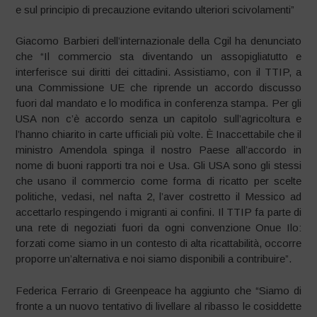
e sul principio di precauzione evitando ulteriori scivolamenti”
Giacomo Barbieri dell’internazionale della Cgil ha denunciato
che “Il commercio sta diventando un assopigliatutto e
interferisce sui diritti dei cittadini. Assistiamo, con il TTIP, a
una Commissione UE che riprende un accordo discusso
fuori dal mandato e lo modifica in conferenza stampa. Per gli
USA non c’è accordo senza un capitolo sull’agricoltura e
l’hanno chiarito in carte ufficiali più volte. È Inaccettabile che il
ministro Amendola spinga il nostro Paese all’accordo in
nome di buoni rapporti tra noi e Usa. Gli USA sono gli stessi
che usano il commercio come forma di ricatto per scelte
politiche, vedasi, nel nafta 2, l’aver costretto il Messico ad
accettarlo respingendo i migranti ai confini. Il TTIP fa parte di
una rete di negoziati fuori da ogni convenzione Onue Ilo:
forzati come siamo in un contesto di alta ricattabilità, occorre
proporre un’alternativa e noi siamo disponibili a contribuire”.
Federica Ferrario di Greenpeace ha aggiunto che “Siamo di
fronte a un nuovo tentativo di livellare al ribasso le cosiddette