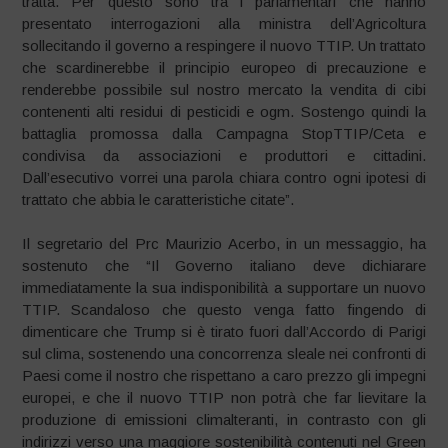
tratta. Per questo sono tra i parlamentari che hanno
presentato interrogazioni alla ministra dell’Agricoltura
sollecitando il governo a respingere il nuovo TTIP. Un trattato
che scardinerebbe il principio europeo di precauzione e
renderebbe possibile sul nostro mercato la vendita di cibi
contenenti alti residui di pesticidi e ogm. Sostengo quindi la
battaglia promossa dalla Campagna StopTTIP/Ceta e
condivisa da associazioni e produttori e cittadini.
Dall’esecutivo vorrei una parola chiara contro ogni ipotesi di
trattato che abbia le caratteristiche citate”.
Il segretario del Prc Maurizio Acerbo, in un messaggio, ha
sostenuto che “Il Governo italiano deve dichiarare
immediatamente la sua indisponibilità a supportare un nuovo
TTIP. Scandaloso che questo venga fatto fingendo di
dimenticare che Trump si è tirato fuori dall’Accordo di Parigi
sul clima, sostenendo una concorrenza sleale nei confronti di
Paesi come il nostro che rispettano a caro prezzo gli impegni
europei, e che il nuovo TTIP non potrà che far lievitare la
produzione di emissioni climalteranti, in contrasto con gli
indirizzi verso una maggiore sostenibilità contenuti nel Green