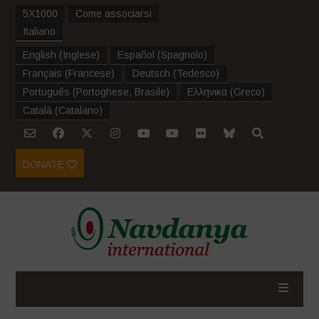
5X1000
Come associarsi
Italiano
English
(
Inglese
)
Español
(
Spagnolo
)
Français
(
Francese
)
Deutsch
(
Tedesco
)
Português
(
Portoghese, Brasile
)
Ελληνικα
(
Greco
)
Català
(
Catalano
)
DONATE