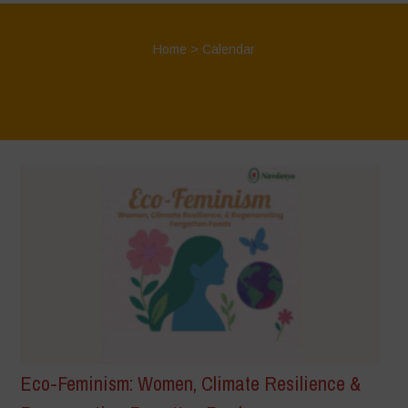
Home
>
Calendar
Eco-Feminism: Women, Climate Resilience &