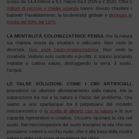
sceso da 14,4 milioni a 9,1 milioni tra il 2005 e il 2020. Oltre
5
milioni di piccole e medie aziende
hanno dovuto chiudere i
battenti! Parallelamente, la biodiversità globale è
diminuita in
media del 69% dal 1970
.
LA MENTALITÀ COLONIZZATRICE PENSA
che la natura
sia materia morta da sfruttare e utilizzare. Non vede la
diversità.
Non vede l’auto-organizzazione
. Non vede la
creatività. Vedono solo controllo e profitti. E stanno portando
malattie e cattiva salute, distruggendo la terra, il suolo,
l’acqua.
LE FALSE SOLUZIONI, COME I CIBI ARTIFICIALI
,
prevedono un ulteriore allontanamento dalla natura. Ma la
separazione tra noi e la natura è l’inizio del problema. Ora
siamo a uno spartiacque tra il perpetuarsi del modello
meccanicistico o
la scelta di allearci con la natura
e le sue
capacità rigenerative e creative. Occorre riportare la vita nel
suolo. Nei microorganismi del suolo troviamo la vita che non
possiamo vedere a occhio nudo, che è alla base della nostra
salute e della soluzione al problema del clima.