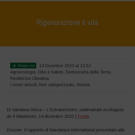
Rigenerazione è vita
Home
>
Notizie
>
i nostri articoli
>
Rigenerazione è vita
Share via
14 Dicembre 2023 at 13:52
Agroecologia
,
Cibo e Salute
,
Democrazia della Terra
,
Resilienza Climatica
i nostri articoli
,
Non categorizzato
,
Notizie
Di Vandana Shiva – L’Extraterrestre, settimanale ecologista
de Il Manifesto, 14 dicembre 2023 |
Fonte
Dossier. Il rapporto di Navdanya International presentato alla