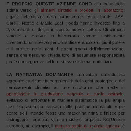
E PROPRIO QUESTE AZIENDE SONO
alla base della
spinta verso g
li alimenti sintetici e prodotti in laboratorio
:
giganti dell’industria della carne come Tyson foods, JBS,
Cargill, Nestlé e Maple Leaf Foods hanno investito fino a
2,78 miliardi di dollari in questo nuovo settore. Gli alimenti
sintetici e coltivati in laboratorio stanno rapidamente
diventando un mezzo per consolidare ancora di più il potere
e il profitto nelle mani di pochi giganti dell’alimentazione,
senza che nessuno chieda loro di assumere responsabilità
per le conseguenze del loro stesso sistema produttivo.
LA NARRATIVA DOMINANTE
alimentata dall’industria
agrochimica riduce la complessità della crisi ecologica e dei
cambiamenti climatici ad una dicotomia che mette in
opposizione la produzione vegetale a quella animale
,
evitando di affrontare in maniera sistematica la più ampia
crisi ecosistemica causata dalle pratiche industriali. Agire
come se il mondo fosse una macchina mina e finisce per
distruggere i processi vitali e i sistemi organici. Nell’Unione
Europea, ad esempio, il
numero totale di aziende agricole
è