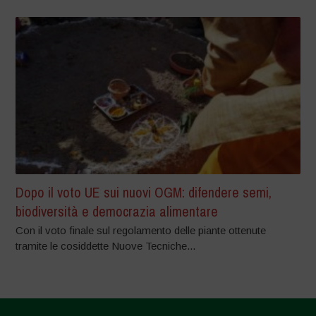
Dopo il voto UE sui nuovi OGM: difendere semi,
biodiversità e democrazia alimentare
Con il voto finale sul regolamento delle piante ottenute
tramite le cosiddette Nuove Tecniche...