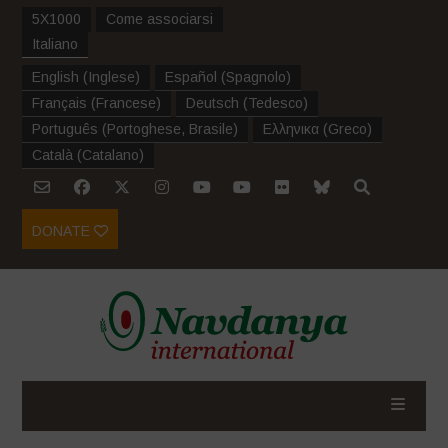
5X1000
Come associarsi
Italiano
English
(
Inglese
)
Español
(
Spagnolo
)
Français
(
Francese
)
Deutsch
(
Tedesco
)
Português
(
Portoghese, Brasile
)
Ελληνικα
(
Greco
)
Català
(
Catalano
)
DONATE