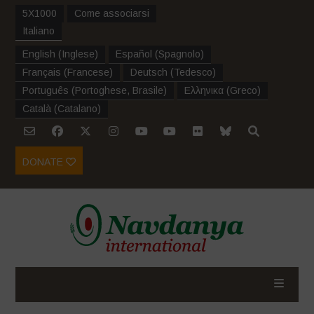
5X1000
Come associarsi
Italiano
English
(
Inglese
)
Español
(
Spagnolo
)
Français
(
Francese
)
Deutsch
(
Tedesco
)
Português
(
Portoghese, Brasile
)
Ελληνικα
(
Greco
)
Català
(
Catalano
)
DONATE