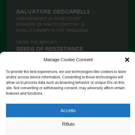
Giugno 2021
Maggio 2021
Aprile 2021
Marzo 2021
Febbraio 2021
Gennaio 2021
Manage Cookie Consent
Dicembre 2020
To provide the best experiences, we use technologies like cookies to store
and/or access device information. Consenting to these technologies will
Novembre 2020
allow us to process data such as browsing behavior or unique IDs on this
site. Not consenting or withdrawing consent, may adversely affect certain
Segui su Instagram
Ottobre 2020
features and functions.
Agosto 2020
Accetto
Luglio 2020
Copyright © 2026. All rights reserved.
Privacy Policy
-
Giugno 2020
Rifiuto
Cookie Policy
Maggio 2020