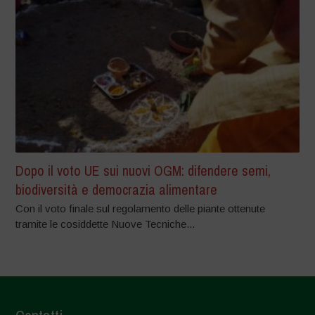
Dopo il voto UE sui nuovi OGM: difendere semi,
biodiversità e democrazia alimentare
Con il voto finale sul regolamento delle piante ottenute
tramite le cosiddette Nuove Tecniche...