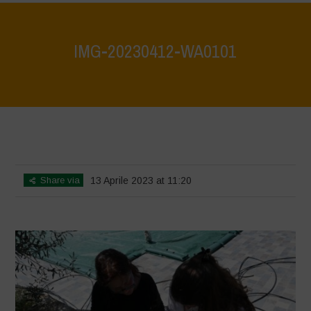
IMG-20230412-WA0101
Home
>
La Biodiversità è Vita: Scopriamola e proteggiamola insieme -
Tutela e scoperta del patrimonio ambientale del lago di Bracciano
>
IMG-20230412-WA0101
Share via
13 Aprile 2023 at 11:20