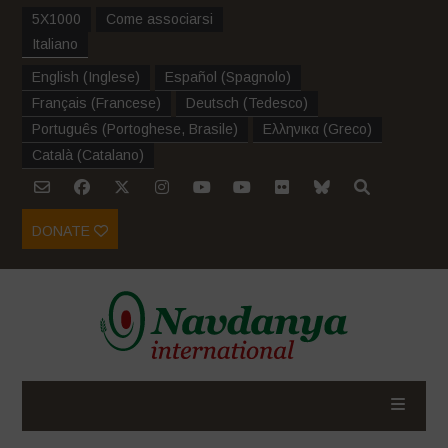
5X1000
Come associarsi
Italiano
English
(
Inglese
)
Español
(
Spagnolo
)
Français
(
Francese
)
Deutsch
(
Tedesco
)
Português
(
Portoghese, Brasile
)
Ελληνικα
(
Greco
)
Català
(
Catalano
)
DONATE