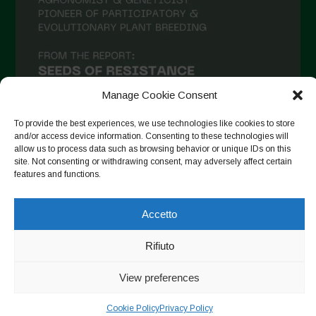
Aprile 2021
Marzo 2021
Febbraio 2021
Gennaio 2021
Manage Cookie Consent
Dicembre 2020
To provide the best experiences, we use technologies like cookies to store
and/or access device information. Consenting to these technologies will
Novembre 2020
allow us to process data such as browsing behavior or unique IDs on this
site. Not consenting or withdrawing consent, may adversely affect certain
Segui su Instagram
Ottobre 2020
features and functions.
Agosto 2020
Accetto
Luglio 2020
Copyright © 2026. All rights reserved.
Privacy Policy
-
Giugno 2020
Rifiuto
Cookie Policy
Maggio 2020
View preferences
Designed by ESC
Aprile 2020
Cookie Policy
Privacy Policy
Marzo 2020