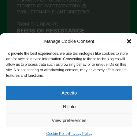
Aprile 2021
Marzo 2021
Febbraio 2021
Gennaio 2021
Manage Cookie Consent
Dicembre 2020
To provide the best experiences, we use technologies like cookies to store
and/or access device information. Consenting to these technologies will
Novembre 2020
allow us to process data such as browsing behavior or unique IDs on this
site. Not consenting or withdrawing consent, may adversely affect certain
Segui su Instagram
Ottobre 2020
features and functions.
Agosto 2020
Accetto
Luglio 2020
Copyright © 2026. All rights reserved.
Privacy Policy
-
Giugno 2020
Rifiuto
Cookie Policy
Maggio 2020
View preferences
Designed by ESC
Aprile 2020
Cookie Policy
Privacy Policy
Marzo 2020