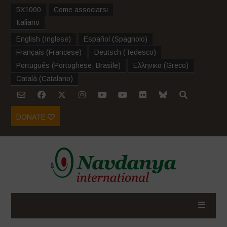
5X1000
Come associarsi
Italiano
English
(
Inglese
)
Español
(
Spagnolo
)
Français
(
Francese
)
Deutsch
(
Tedesco
)
Português
(
Portoghese, Brasile
)
Ελληνικα
(
Greco
)
Català
(
Catalano
)
DONATE