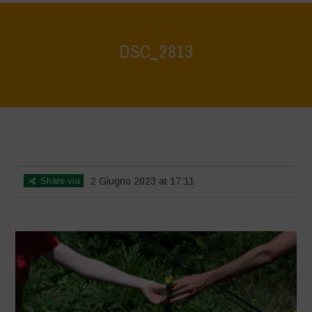
DSC_2813
Home
>
La Biodiversità è Vita: Scopriamola e proteggiamola insieme -
Tutela e scoperta del patrimonio ambientale del lago di Bracciano
>
DSC_2813
Share via
2 Giugno 2023 at 17:11