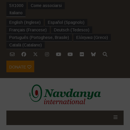
5X1000
Come associarsi
Italiano
English
(
Inglese
)
Español
(
Spagnolo
)
Français
(
Francese
)
Deutsch
(
Tedesco
)
Português
(
Portoghese, Brasile
)
Ελληνικα
(
Greco
)
Català
(
Catalano
)
DONATE