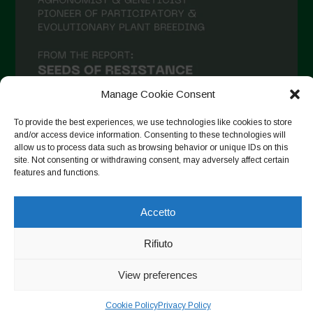
Aprile 2021
Marzo 2021
Febbraio 2021
Gennaio 2021
Manage Cookie Consent
Dicembre 2020
To provide the best experiences, we use technologies like cookies to store
and/or access device information. Consenting to these technologies will
Novembre 2020
allow us to process data such as browsing behavior or unique IDs on this
site. Not consenting or withdrawing consent, may adversely affect certain
Segui su Instagram
Ottobre 2020
features and functions.
Agosto 2020
Accetto
Luglio 2020
Copyright © 2026. All rights reserved.
Privacy Policy
-
Giugno 2020
Rifiuto
Cookie Policy
Maggio 2020
View preferences
Designed by ESC
Aprile 2020
Cookie Policy
Privacy Policy
Marzo 2020