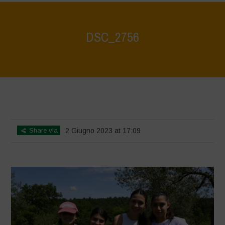
DSC_2756
Home
>
La Biodiversità è Vita: Scopriamola e proteggiamola insieme -
Tutela e scoperta del patrimonio ambientale del lago di Bracciano
>
DSC_2756
Share via
2 Giugno 2023 at 17:09