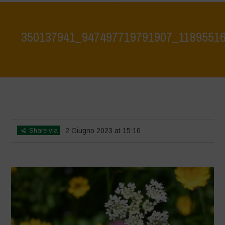
350137941_947497719791907_1189551
Home
>
La Biodiversità è Vita: Scopriamola e proteggiamola insieme -
Tutela e scoperta del patrimonio ambientale del lago di Bracciano
>
350137941_947497719791907_1189551661087223075_n
Share via
2 Giugno 2023 at 15:16