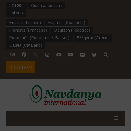
5X1000
Come associarsi
Italiano
English
(
Inglese
)
Español
(
Spagnolo
)
Français
(
Francese
)
Deutsch
(
Tedesco
)
Português
(
Portoghese, Brasile
)
Ελληνικα
(
Greco
)
Català
(
Catalano
)
DONATE