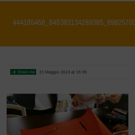
444165456_845383134289385_6982570
Home
>
Water is Life Workshop - May 2024
>
444165456_845383134289385_6982570046747032963_n
Share via
31 Maggio 2024 at 16:09