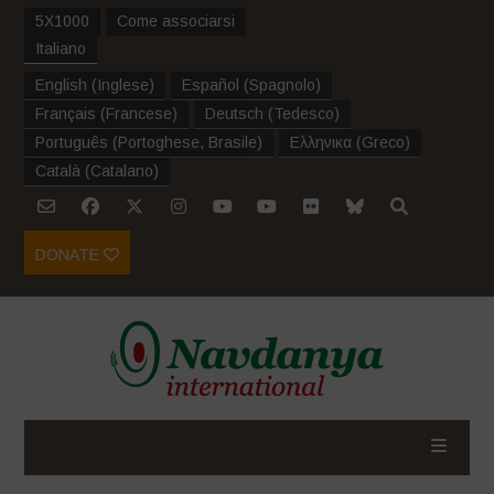
5X1000
Come associarsi
Italiano
English
(
Inglese
)
Español
(
Spagnolo
)
Français
(
Francese
)
Deutsch
(
Tedesco
)
Português
(
Portoghese, Brasile
)
Ελληνικα
(
Greco
)
Català
(
Catalano
)
DONATE