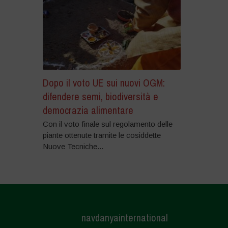
Dopo il voto UE sui nuovi OGM:
difendere semi, biodiversità e
democrazia alimentare
Con il voto finale sul regolamento delle
piante ottenute tramite le cosiddette
Nuove Tecniche...
navdanyainternational