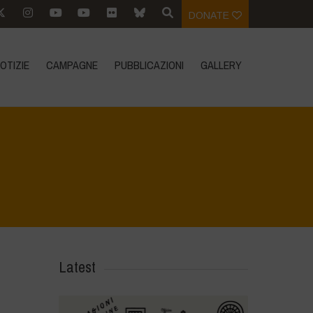
DONATE
OTIZIE
CAMPAGNE
PUBBLICAZIONI
GALLERY
Home
>
Water is Life - Farm Visit - Fattoria Faraoni
>
DSC_4384
Latest