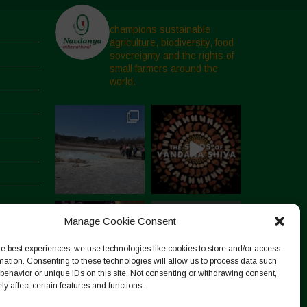
champions sustainable
agriculture, biodiversity, food
sovereignty and the rights of
small farmers around the
world.
Manage Cookie Consent
he best experiences, we use technologies like cookies to store and/or access
mation. Consenting to these technologies will allow us to process data such
behavior or unique IDs on this site. Not consenting or withdrawing consent,
y affect certain features and functions.