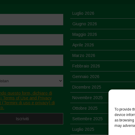
Luglio 2026
Giugno 2026
Maggio 2026
Aprile 2026
Marzo 2026
Febbraio 2026
Gennaio 2026
Dicembre 2025
ndo questo form, dichiaro di
Novembre 2025
 i Terms of Use and Privacy
 (Termini di uso e privacy) di
to.
Ottobre 2025
To provide t
device infor
Settembre 2025
as browsing 
may adversel
Luglio 2025