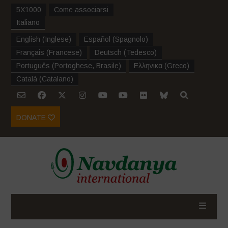
5X1000
Come associarsi
Italiano
English
(
Inglese
)
Español
(
Spagnolo
)
Français
(
Francese
)
Deutsch
(
Tedesco
)
Português
(
Portoghese, Brasile
)
Ελληνικα
(
Greco
)
Català
(
Catalano
)
DONATE