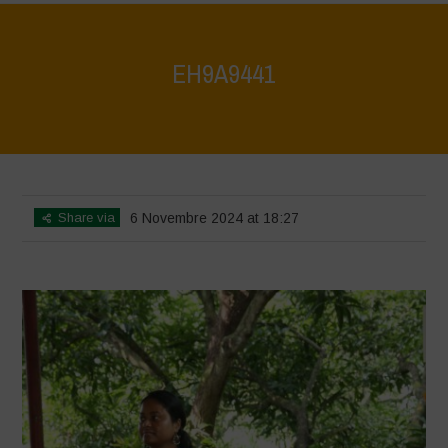
EH9A9441
Home
>
Vasundhara World Food Day Conference 3
>
EH9A9441
Share via
6 Novembre 2024 at 18:27