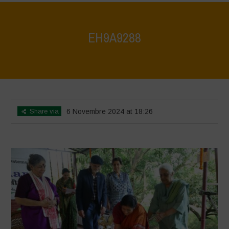
EH9A9288
Home
>
Vasundhara World Food Day Conference 3
>
EH9A9288
Share via
6 Novembre 2024 at 18:26