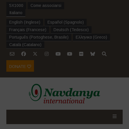
5X1000
Come associarsi
Italiano
English
(
Inglese
)
Español
(
Spagnolo
)
Français
(
Francese
)
Deutsch
(
Tedesco
)
Português
(
Portoghese, Brasile
)
Ελληνικα
(
Greco
)
Català
(
Catalano
)
DONATE