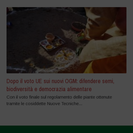
Dopo il voto UE sui nuovi OGM: difendere semi,
biodiversità e democrazia alimentare
Con il voto finale sul regolamento delle piante ottenute
tramite le cosiddette Nuove Tecniche...