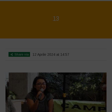
13
Home
>
Mexico 16 March Press Conference Quotes
>
13
Share via
12 Aprile 2024 at 14:57