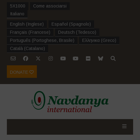
5X1000
Come associarsi
Italiano
English
(
Inglese
)
Español
(
Spagnolo
)
Français
(
Francese
)
Deutsch
(
Tedesco
)
Português
(
Portoghese, Brasile
)
Ελληνικα
(
Greco
)
Català
(
Catalano
)
DONATE