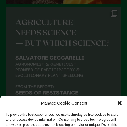
Novembre 2021
Ottobre 2021
Settembre 2021
Agosto 2021
Luglio 2021
Giugno 2021
Maggio 2021
Aprile 2021
Marzo 2021
Febbraio 2021
Gennaio 2021
Manage Cookie Consent
Dicembre 2020
To provide the best experiences, we use technologies like cookies to store
and/or access device information. Consenting to these technologies will
Novembre 2020
allow us to process data such as browsing behavior or unique IDs on this