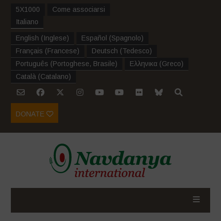
5X1000
Come associarsi
Italiano
English
(
Inglese
)
Español
(
Spagnolo
)
Français
(
Francese
)
Deutsch
(
Tedesco
)
Português
(
Portoghese, Brasile
)
Ελληνικα
(
Greco
)
Català
(
Catalano
)
DONATE