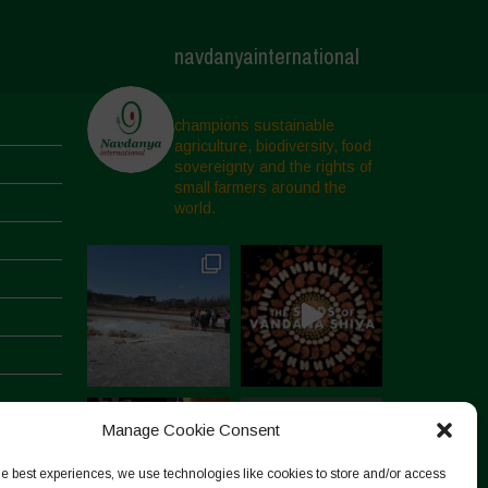
navdanyainternational
champions sustainable
agriculture, biodiversity, food
sovereignty and the rights of
small farmers around the
world.
Manage Cookie Consent
he best experiences, we use technologies like cookies to store and/or access