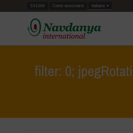
5X1000
Come associarsi
Italiano
filter: 0; jpegRotat