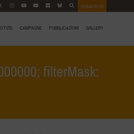
DONATE
OTIZIE
CAMPAGNE
PUBBLICAZIONI
GALLERY
0.000000; filterMask:
IVI
>
filter: 0; jpegRotation: 90; fileterIntensity: 0.000000; filterMask: 0;