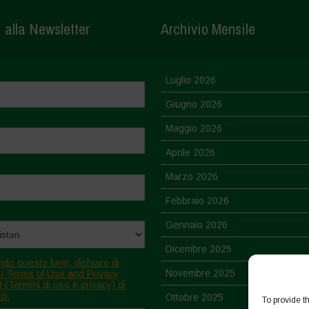
i alla Newsletter
Archivio Mensile
Luglio 2026
Giugno 2026
Maggio 2026
Aprile 2026
Marzo 2026
Febbraio 2026
Gennaio 2026
Dicembre 2025
ndo questo form, dichiaro di
Novembre 2025
 i Terms of Use and Privacy
 (Termini di uso e privacy) di
to.
Ottobre 2025
To provide t