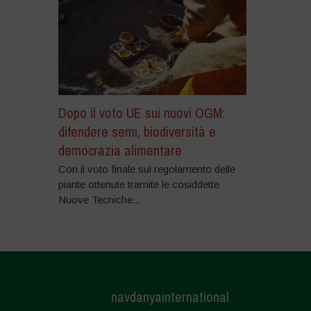
Dopo il voto UE sui nuovi OGM:
difendere semi, biodiversità e
democrazia alimentare
Con il voto finale sul regolamento delle
piante ottenute tramite le cosiddette
Nuove Tecniche...
navdanyainternational