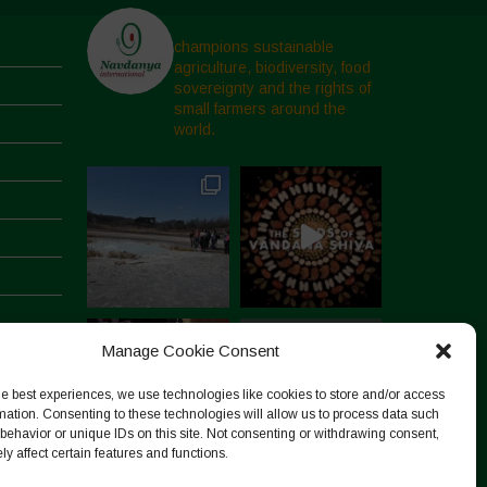
champions sustainable
agriculture, biodiversity, food
sovereignty and the rights of
small farmers around the
world.
Manage Cookie Consent
he best experiences, we use technologies like cookies to store and/or access
mation. Consenting to these technologies will allow us to process data such
behavior or unique IDs on this site. Not consenting or withdrawing consent,
y affect certain features and functions.