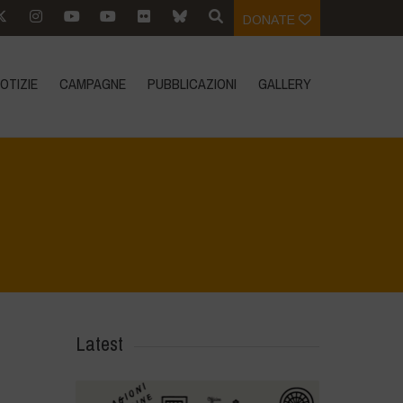
DONATE
OTIZIE
CAMPAGNE
PUBBLICAZIONI
GALLERY
Home
>
Le Bricchiette - Spring
>
image010
Latest