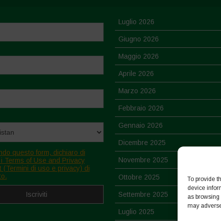
Luglio 2026
Giugno 2026
Maggio 2026
Aprile 2026
Marzo 2026
Febbraio 2026
Gennaio 2026
Dicembre 2025
ndo questo form, dichiaro di
Novembre 2025
 i Terms of Use and Privacy
 (Termini di uso e privacy) di
to.
Ottobre 2025
To provide t
device infor
Settembre 2025
as browsing 
may adversel
Luglio 2025