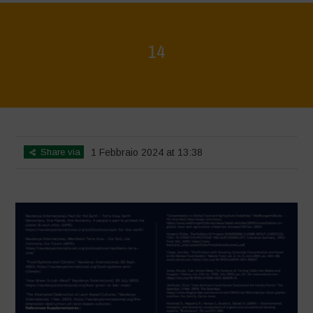
14
Home
>
La Régénération, c'est la Vie - Mise en page du livret
>
14
Share via
1 Febbraio 2024 at 13:38