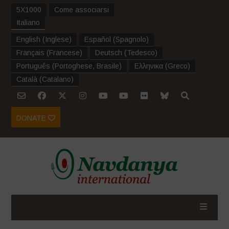
5X1000
Come associarsi
Italiano
English
(
Inglese
)
Español
(
Spagnolo
)
Français
(
Francese
)
Deutsch
(
Tedesco
)
Português
(
Portoghese, Brasile
)
Ελληνικα
(
Greco
)
Català
(
Catalano
)
DONATE