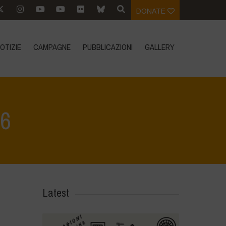
DONATE
OTIZIE
CAMPAGNE
PUBBLICAZIONI
GALLERY
66
ovani e Territorio 23.05.2026 GALLERY 3
>
Navdanya_23-05-26-MB-66
Latest