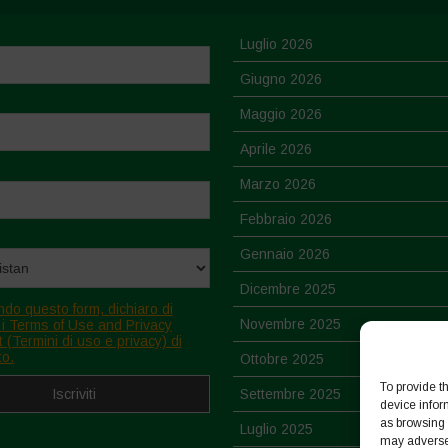
Luglio 2026
Giugno 2026
Maggio 2026
Aprile 2026
Marzo 2026
Febbraio 2026
Gennaio 2026
Dicembre 2025
ndo questo form, dichiaro di
Novembre 2025
 i Terms of Use and Privacy
 (Termini di uso e privacy) di
to.
Ottobre 2025
To provide t
Settembre 2025
device infor
as browsing 
Luglio 2025
may adversel