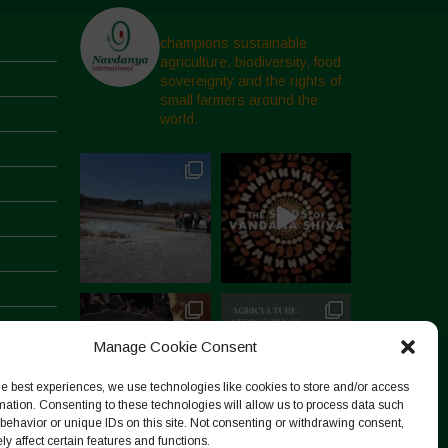
champions sustainable
agriculture, biodiversity, food
sovereignty and the rights of
small farmers around the
world.
Manage Cookie Consent
he best experiences, we use technologies like cookies to store and/or access
mation. Consenting to these technologies will allow us to process data such
behavior or unique IDs on this site. Not consenting or withdrawing consent,
y affect certain features and functions.