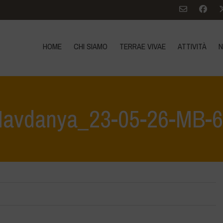
HOME
CHI SIAMO
TERRAE VIVAE
ATTIVITÀ
N
avdanya_23-05-26-MB-
Home
>
Gi