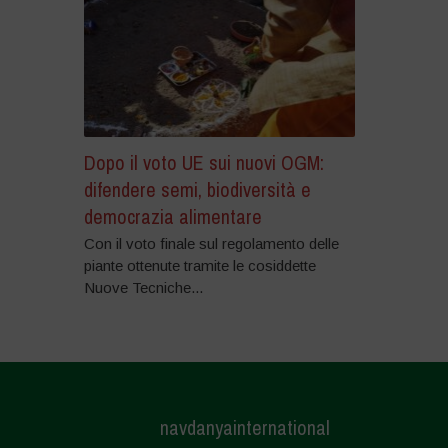
Dopo il voto UE sui nuovi OGM:
difendere semi, biodiversità e
democrazia alimentare
Con il voto finale sul regolamento delle
piante ottenute tramite le cosiddette
Nuove Tecniche...
navdanyainternational