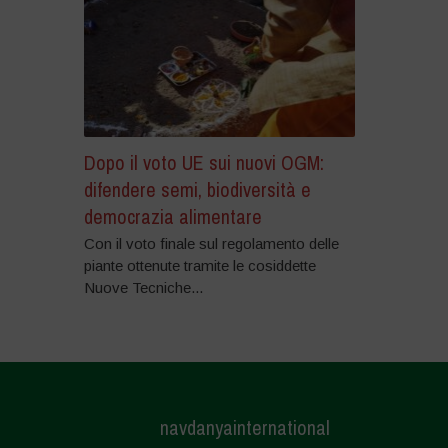
Dopo il voto UE sui nuovi OGM:
difendere semi, biodiversità e
democrazia alimentare
Con il voto finale sul regolamento delle
piante ottenute tramite le cosiddette
Nuove Tecniche...
navdanyainternational