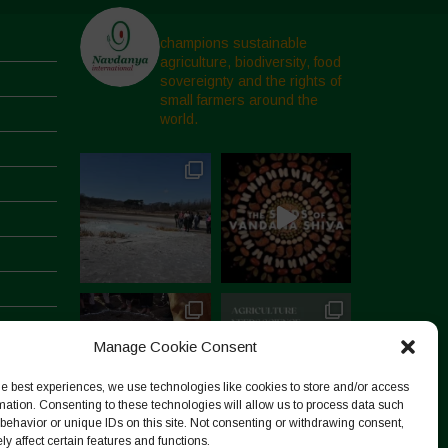
champions sustainable
agriculture, biodiversity, food
sovereignty and the rights of
small farmers around the
world.
Manage Cookie Consent
he best experiences, we use technologies like cookies to store and/or access
mation. Consenting to these technologies will allow us to process data such
behavior or unique IDs on this site. Not consenting or withdrawing consent,
y affect certain features and functions.