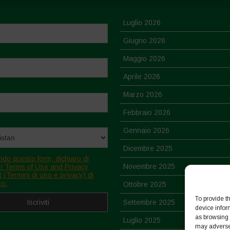
Luglio 2026
Giugno 2026
Maggio 2026
Aprile 2026
Marzo 2026
Febbraio 2026
Gennaio 2026
Dicembre 2025
ndo questo form, dichiaro di
Novembre 2025
 i Terms of Use and Privacy
 (Termini di uso e privacy) di
to.
Ottobre 2025
To provide t
Settembre 2025
device infor
as browsing 
Luglio 2025
may adversel