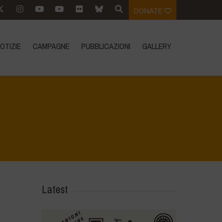
DONATE
OTIZIE
CAMPAGNE
PUBBLICAZIONI
GALLERY
Home
>
Biodiversity is Life - Graphic Novel - Italiano
>
12
Latest