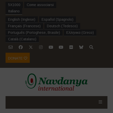
5X1000
Come associarsi
Italiano
English
(
Inglese
)
Español
(
Spagnolo
)
Français
(
Francese
)
Deutsch
(
Tedesco
)
Português
(
Portoghese, Brasile
)
Ελληνικα
(
Greco
)
Català
(
Catalano
)
DONATE