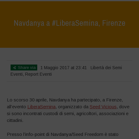
Navdanya a #LiberaSemina, Firenze
Home
>
Eventi
>
Navdanya a #LiberaSemina, Firenze
Share via
1 Maggio 2017 at 23:41
Libertà dei Semi
Eventi
,
Report Eventi
Lo scorso 30 aprile, Navdanya ha partecipato, a Firenze,
all’evento
LiberaSemina
, organizzato da
Seed Vicious
, dove
si sono incontrati custodi di semi, agricoltori, associazioni e
cittadini.
Presso l’info-point di Navdanya/Seed Freedom è stato