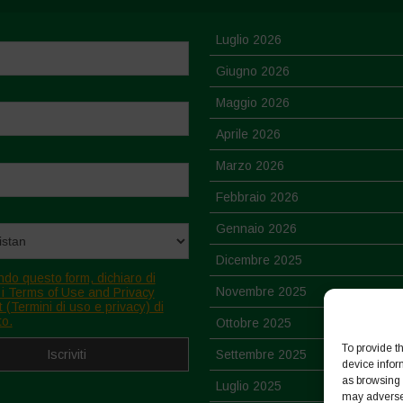
Luglio 2026
Giugno 2026
Maggio 2026
Aprile 2026
Marzo 2026
Febbraio 2026
Gennaio 2026
Dicembre 2025
ndo questo form, dichiaro di
Novembre 2025
 i Terms of Use and Privacy
 (Termini di uso e privacy) di
to.
Ottobre 2025
To provide t
Settembre 2025
device infor
as browsing 
Luglio 2025
may adversel