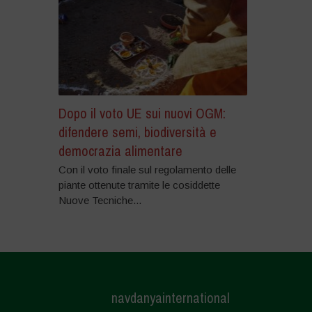
Dopo il voto UE sui nuovi OGM:
difendere semi, biodiversità e
democrazia alimentare
Con il voto finale sul regolamento delle
piante ottenute tramite le cosiddette
Nuove Tecniche...
navdanyainternational