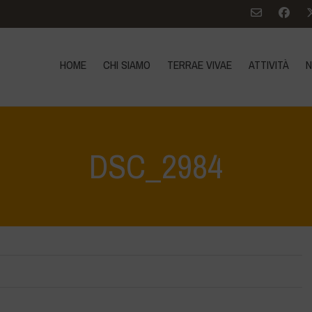
HOME
CHI SIAMO
TERRAE VIVAE
ATTIVITÀ
N
DSC_2984
Home
>
Il Lago di Bracciano c