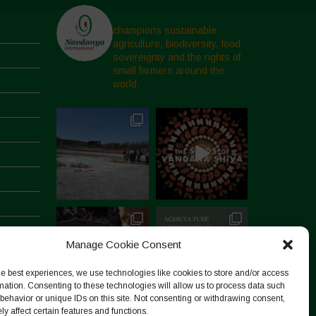
champions sustainable
agriculture, biodiversity, food
sovereignty and the rights of
small farmers around the
world.
Manage Cookie Consent
he best experiences, we use technologies like cookies to store and/or access
mation. Consenting to these technologies will allow us to process data such
behavior or unique IDs on this site. Not consenting or withdrawing consent,
y affect certain features and functions.