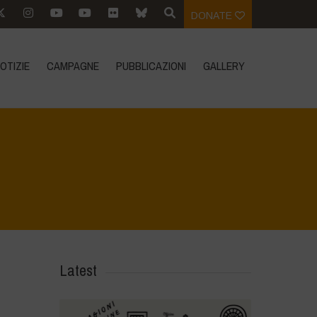
DONATE
OTIZIE
CAMPAGNE
PUBBLICAZIONI
GALLERY
elebra la Biodiversità, l'agroecologia e i Mercati Contadini
>
DSC_2984
Latest