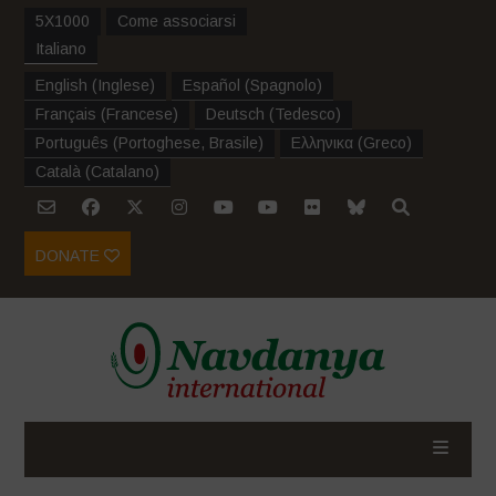
5X1000
Come associarsi
Italiano
English
(
Inglese
)
Español
(
Spagnolo
)
Français
(
Francese
)
Deutsch
(
Tedesco
)
Português
(
Portoghese, Brasile
)
Ελληνικα
(
Greco
)
Català
(
Catalano
)
DONATE