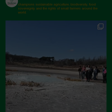
Marzo 2025
champions sustainable agriculture, biodiversity, food
sovereignty and the rights of small farmers around the
Febbraio 2025
world.
Gennaio 2025
Dicembre 2024
Novembre 2024
Ottobre 2024
Settembre 2024
Luglio 2024
Maggio 2024
Aprile 2024
Marzo 2024
Febbraio 2024
Gennaio 2024