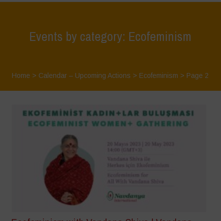
Events by category: Ecofeminism
Home
>
Calendar – Upcoming Actions
>
Ecofeminism
> Page 2