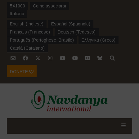
5X1000
Come associarsi
Italiano
English
(
Inglese
)
Español
(
Spagnolo
)
Français
(
Francese
)
Deutsch
(
Tedesco
)
Português
(
Portoghese, Brasile
)
Ελληνικα
(
Greco
)
Català
(
Catalano
)
DONATE