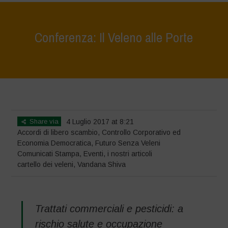
Conferenza: Il Veleno alle Porte
Home
>
Notizie
>
Comunicati Stampa
>
Conferenza: Il Veleno alle
Porte
Share via
4 Luglio 2017 at 8:21
Accordi di libero scambio
,
Controllo Corporativo ed
Economia Democratica
,
Futuro Senza Veleni
Comunicati Stampa
,
Eventi
,
i nostri articoli
cartello dei veleni
,
Vandana Shiva
Trattati commerciali e pesticidi: a
rischio salute e occupazione