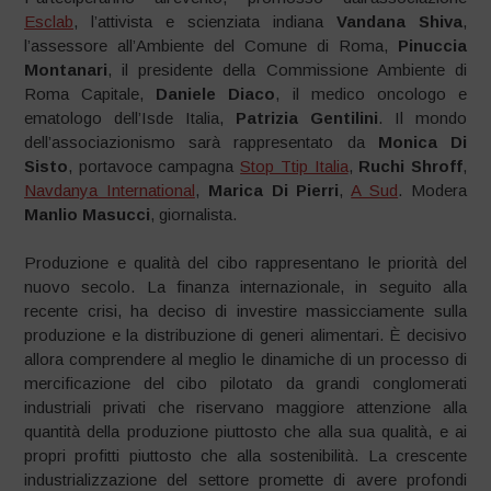
Esclab
, l’attivista e scienziata indiana
Vandana Shiva
,
l’assessore all’Ambiente del Comune di Roma,
Pinuccia
Montanari
, il presidente della Commissione Ambiente di
Roma Capitale,
Daniele Diaco
, il medico oncologo e
ematologo dell’Isde Italia,
Patrizia Gentilini
. Il mondo
dell’associazionismo sarà rappresentato da
Monica Di
Sisto
, portavoce campagna
Stop Ttip Italia
,
Ruchi Shroff
,
Navdanya International
,
Marica Di Pierri
,
A Sud
. Modera
Manlio Masucci
, giornalista.
Produzione e qualità del cibo rappresentano le priorità del
nuovo secolo. La finanza internazionale, in seguito alla
recente crisi, ha deciso di investire massicciamente sulla
produzione e la distribuzione di generi alimentari. È decisivo
allora comprendere al meglio le dinamiche di un processo di
mercificazione del cibo pilotato da grandi conglomerati
industriali privati che riservano maggiore attenzione alla
quantità della produzione piuttosto che alla sua qualità, e ai
propri profitti piuttosto che alla sostenibilità. La crescente
industrializzazione del settore promette di avere profondi