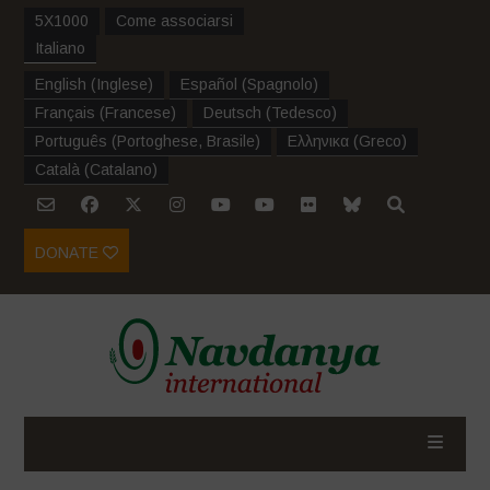
5X1000
Come associarsi
Italiano
English
(
Inglese
)
Español
(
Spagnolo
)
Français
(
Francese
)
Deutsch
(
Tedesco
)
Português
(
Portoghese, Brasile
)
Ελληνικα
(
Greco
)
Català
(
Catalano
)
DONATE