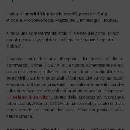
Il giorno
lunedì 10 luglio
alle
ore 16
, presso la
Sala
Piccola Protomoteca
, Piazza del Campidoglio ,
Roma
,
si terrà una conferenza dal titolo “Il Veleno alle porte. I rischi
per alimentazione, salute e ambiente nel nuovo mercato
globale”.
L’evento sarà dedicato all’impatto dei trattati di libero
commercio, come il
CETA
, sulla nostra alimentazione e sul
nostro sistema produttivo con un focus particolare sui
pesticidi
e sui loro potenziali effetti negativi su consumatori
e lavoratori. Saranno presentati i risultati delle recenti ricerche
sulla presenza dei pesticidi nei prodotti canadesi, il rapporto
“Il Veleno è servito”
, curato dalle associazioni Navdanya
International, A Sud, e CDCA sull’utilizzo del glifosato in Italia
e nel mondo, e ulteriori dati sugli effetti dei pesticidi sulla
salute umana.
Parteciperanno all’evento, promosso dall’associazione