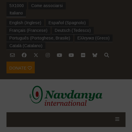
5X1000
Come associarsi
Italiano
English
(
Inglese
)
Español
(
Spagnolo
)
Français
(
Francese
)
Deutsch
(
Tedesco
)
Português
(
Portoghese, Brasile
)
Ελληνικα
(
Greco
)
Català
(
Catalano
)
DONATE