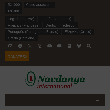
5X1000
Come associarsi
Italiano
English
(
Inglese
)
Español
(
Spagnolo
)
Français
(
Francese
)
Deutsch
(
Tedesco
)
Português
(
Portoghese, Brasile
)
Ελληνικα
(
Greco
)
Català
(
Catalano
)
DONATE