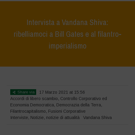
Intervista a Vandana Shiva:
ribelliamoci a Bill Gates e al filantro-
imperialismo
Home
>
Notizie
>
Interviste
>
Intervista a Vandana Shiva: ribelliamoci
a Bill Gates e al filantro-imperialismo
Share via
17 Marzo 2021 at 15:56
Accordi di libero scambio
,
Controllo Corporativo ed
Economia Democratica
,
Democrazia della Terra
,
Filantrocapitalismo
,
Fusioni Corporative
Interviste
,
Notizie
,
notizie di attualità
Vandana Shiva