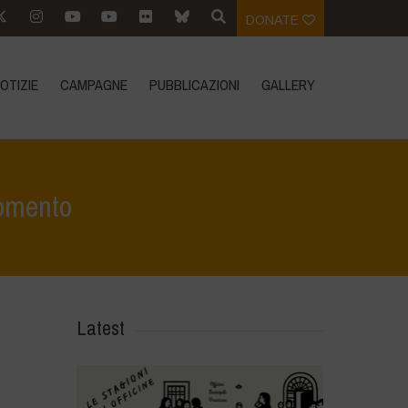
DONATE
OTIZIE
CAMPAGNE
PUBBLICAZIONI
GALLERY
momento
>
i nostri articoli
>
La sovranità alimentare è la necessità del momento
Latest