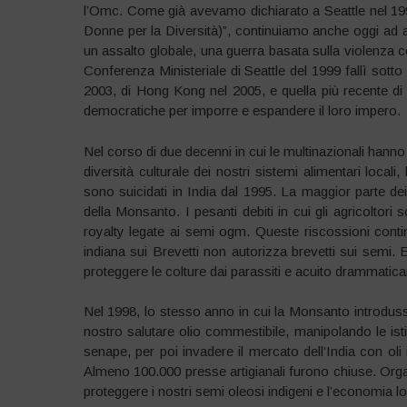
l’Omc. Come già avevamo dichiarato a Seattle nel 1
Donne per la Diversità)”, continuiamo anche oggi ad af
un assalto globale, una guerra basata sulla violenza c
Conferenza Ministeriale di Seattle del 1999 fallì sott
2003, di Hong Kong nel 2005, e quella più recente di
democratiche per imporre e espandere il loro impero.
Nel corso di due decenni in cui le multinazionali hanno 
diversità culturale dei nostri sistemi alimentari locali
sono suicidati in India dal 1995. La maggior parte dei
della Monsanto. I pesanti debiti in cui gli agricoltor
royalty legate ai semi ogm. Queste riscossioni continu
indiana sui Brevetti non autorizza brevetti sui semi. 
proteggere le colture dai parassiti e acuito drammaticame
Nel 1998, lo stesso anno in cui la Monsanto introdusse
nostro salutare olio commestibile, manipolando le istit
senape, per poi invadere il mercato dell’India con oli 
Almeno 100.000 presse artigianali furono chiuse. Or
proteggere i nostri semi oleosi indigeni e l’economia lo