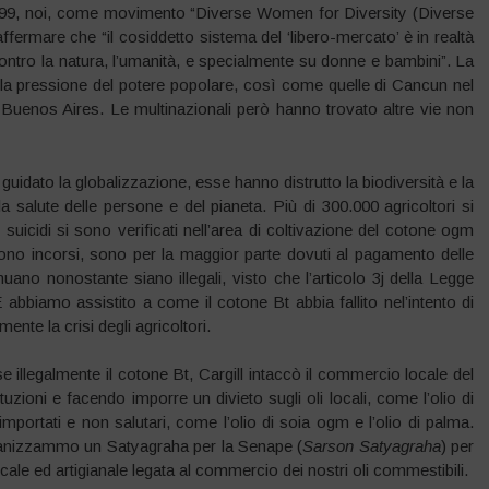
999, noi, come movimento “Diverse Women for Diversity (Diverse
fermare che “il cosiddetto sistema del ‘libero-mercato’ è in realtà
ontro la natura, l’umanità, e specialmente su donne e bambini”. La
o la pressione del potere popolare, così come quelle di Cancun nel
 Buenos Aires. Le multinazionali però hanno trovato altre vie non
guidato la globalizzazione, esse hanno distrutto la biodiversità e la
, la salute delle persone e del pianeta. Più di 300.000 agricoltori si
 suicidi si sono verificati nell’area di coltivazione del cotone ogm
i sono incorsi, sono per la maggior parte dovuti al pagamento delle
ano nonostante siano illegali, visto che l’articolo 3j della Legge
E abbiamo assistito a come il cotone Bt abbia fallito nel’intento di
nte la crisi degli agricoltori.
 illegalmente il cotone Bt, Cargill intaccò il commercio locale del
uzioni e facendo imporre un divieto sugli oli locali, come l’olio di
importati e non salutari, come l’olio di soia ogm e l’olio di palma.
ganizzammo un Satyagraha per la Senape (
Sarson Satyagraha
) per
cale ed artigianale legata al commercio dei nostri oli commestibili.