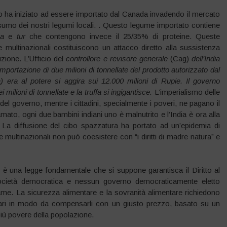
llo ha iniziato ad essere importato dal Canada invadendo il mercato
nsumo dei nostri legumi locali. . Questo legume importato contiene
a
e
tur
che contengono invece il 25/35% di proteine. Queste
e multinazionali costituiscono un attacco diretto alla sussistenza
izione. L’Ufficio del
controllore e revisore generale
(Cag)
dell’India
importazione di due milioni di tonnellate del prodotto autorizzato dal
) era al potere si aggira sui 12.000 milioni di Rupie. Il governo
ilioni di tonnellate e la truffa si ingigantisce.
L’imperialismo delle
l governo, mentre i cittadini, specialmente i poveri, ne pagano il
amato, ogni due bambini indiani uno è malnutrito e l’India è ora alla
 La diffusione del cibo spazzatura ha portato ad un’epidemia di
e multinazionali non può coesistere con “i diritti di madre natura” e
 è una legge fondamentale che si suppone garantisca il Diritto al
a società democratica e nessun governo democraticamente eletto
 fame. La sicurezza alimentare e la sovranità alimentare richiedono
ntari in modo da compensarli con un giusto prezzo, basato su un
iù povere della popolazione.