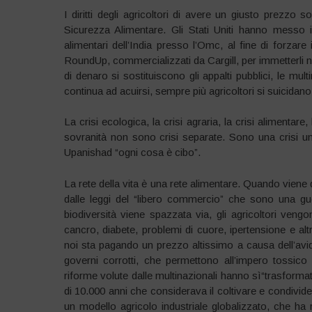
I diritti degli agricoltori di avere un giusto prezzo 
Sicurezza Alimentare. Gli Stati Uniti hanno messo i
alimentari dell’India presso l’Omc, al fine di forzare
RoundUp, commercializzati da Cargill, per immetterli n
di denaro si sostituiscono gli appalti pubblici, le mult
continua ad acuirsi, sempre più agricoltori si suicida
La crisi ecologica, la crisi agraria, la crisi alimentare,
sovranità non sono crisi separate. Sono una crisi u
Upanishad “ogni cosa è cibo”.
La rete della vita è una rete alimentare. Quando viene d
dalle leggi del “libero commercio” che sono una guerr
biodiversità viene spazzata via, gli agricoltori ven
cancro, diabete, problemi di cuore, ipertensione e altr
noi sta pagando un prezzo altissimo a causa dell’avidit
governi corrotti, che permettono all’impero tossico
riforme volute dalle multinazionali hanno sì“trasformat
di 10.000 anni che considerava il coltivare e condivider
un modello agricolo industriale globalizzato, che ha ra