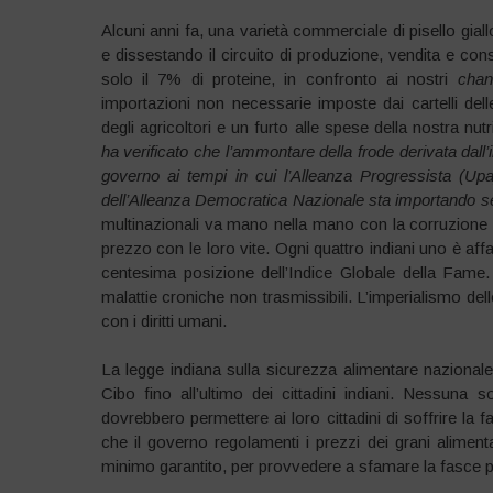
Alcuni anni fa, una varietà commerciale di pisello gia
e dissestando il circuito di produzione, vendita e co
solo il 7% di proteine, in confronto ai nostri
chan
importazioni non necessarie imposte dai cartelli dell
degli agricoltori e un furto alle spese della nostra nutr
ha verificato che l’ammontare della frode derivata dall’
governo ai tempi in cui l’Alleanza Progressista (Upa
dell’Alleanza Democratica Nazionale sta importando sei m
multinazionali va mano nella mano con la corruzione de
prezzo con le loro vite. Ogni quattro indiani uno è aff
centesima posizione dell’Indice Globale della Fame.
malattie croniche non trasmissibili. L’imperialismo dell
con i diritti umani.
La legge indiana sulla sicurezza alimentare nazionale
Cibo fino all’ultimo dei cittadini indiani. Nessun
dovrebbero permettere ai loro cittadini di soffrire la
che il governo regolamenti i prezzi dei grani alime
minimo garantito, per provvedere a sfamare la fasce p