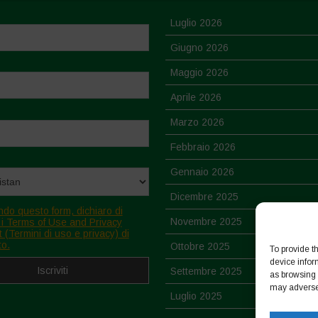
Luglio 2026
Giugno 2026
Maggio 2026
Aprile 2026
Marzo 2026
Febbraio 2026
Gennaio 2026
Dicembre 2025
ndo questo form, dichiaro di
Novembre 2025
 i Terms of Use and Privacy
 (Termini di uso e privacy) di
to.
Ottobre 2025
To provide t
device infor
Settembre 2025
as browsing 
may adversel
Luglio 2025