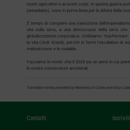
nostri agricoltori e ai nostri corpi. In questa guerra port
(
annadatas
), sono in prima linea per la difesa della n
È tempo di compiere una transizione dall’imperialismo d
vita sulla terra, a una democrazia della terra che
globalizzazione corporativa. Dobbiamo “trasformare” i
la vita (
Jivik Kranti
), perché si fermi l’escalation di suic
malnutrizione e le malattie.
Facciamo in modo che il 2018 sia un anno in cui piante
le nostre conoscenze ancestrali.
Translation kindly provided by Marianna Di Grado and Elisa Catal
Contatti
Iscrivit