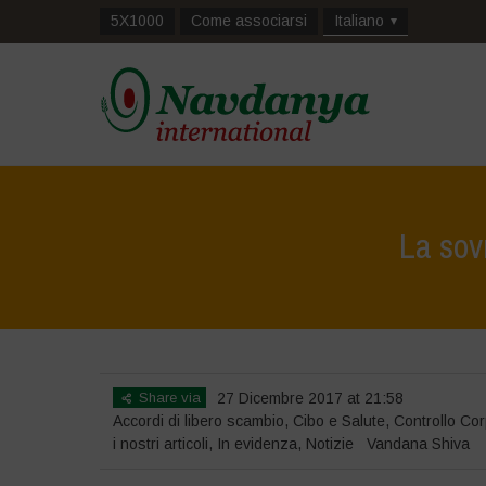
5X1000
Come associarsi
Italiano
La sov
Share via
27 Dicembre 2017 at 21:58
Accordi di libero scambio
,
Cibo e Salute
,
Controllo Co
i nostri articoli
,
In evidenza
,
Notizie
Vandana Shiva