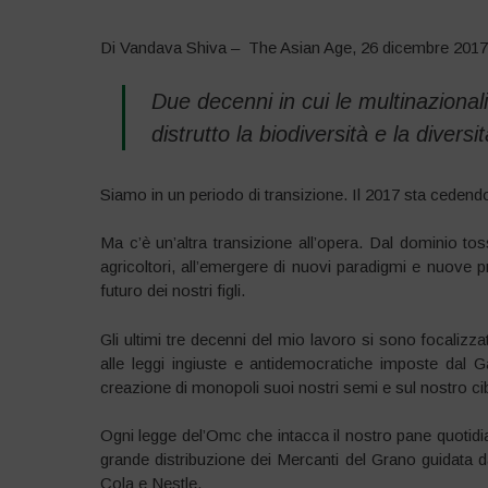
Di Vandava Shiva – The Asian Age, 26 dicembre 2017
Due decenni in cui le multinaziona
distrutto la biodiversità e la diversi
Siamo in un periodo di transizione. Il 2017 sta cedendo
Ma c’è un’altra transizione all’opera. Dal dominio tos
agricoltori, all’emergere di nuovi paradigmi e nuove pra
futuro dei nostri figli.
Gli ultimi tre decenni del mio lavoro si sono focalizza
alle leggi ingiuste e antidemocratiche imposte dal Ga
creazione di monopoli suoi nostri semi e sul nostro ci
Ogni legge del’Omc che intacca il nostro pane quotidia
grande distribuzione dei Mercanti del Grano guidata da
Cola e Nestle.