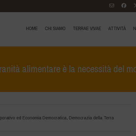
HOME
CHI SIAMO
TERRAE VIVAE
ATTIVITÀ
N
ranità alimentare è la necessità del 
Home
>
Notizie
rporativo ed Economia Democratica
,
Democrazia della Terra