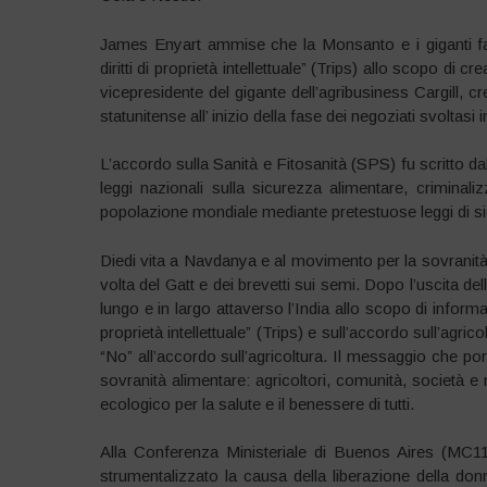
James Enyart ammise che la Monsanto e i giganti far
diritti di proprietà intellettuale” (Trips) allo scopo 
vicepresidente del gigante dell’agribusiness Cargill, cr
statunitense all’ inizio della fase dei negoziati svoltasi 
L’accordo sulla Sanità e Fitosanità (SPS) fu scritto da
leggi nazionali sulla sicurezza alimentare, criminaliz
popolazione mondiale mediante pretestuose leggi di s
Diedi vita a Navdanya e al movimento per la sovranità
volta del Gatt e dei brevetti sui semi. Dopo l’uscita de
lungo e in largo attaverso l’India allo scopo di informare
proprietà intellettuale” (Trips) e sull’accordo sull’ag
“No” all’accordo sull’agricoltura. Il messaggio che po
sovranità alimentare: agricoltori, comunità, società e 
ecologico per la salute e il benessere di tutti.
Alla Conferenza Ministeriale di Buenos Aires (MC1
strumentalizzato la causa della liberazione della do