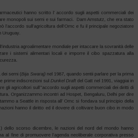
maceutici hanno scritto l’ accordo sugli aspetti commerciali dei
di creare monopoli sui semi e sui farmaci. Dam Amstutz, che era stato
eò l’accordo sull’agricoltura dell’Omc e fu il principale negoziatore
in Uruguay.
ll’industria agroalimentare mondiale per intaccare la sovranità delle
zare i sistemi alimentari locali e imporre il cibo spazzatura alla
icurezza.
 dei semi (
Bija Swaraj)
nel 1987, quando sentii parlare per la prima
lle prime indiscrezioni sul
Dunkel Draft
del Gatt nel 1991, viaggiai in
 gli agricoltori sull’”accordo sugli aspetti commerciali dei diritti di
ricoltura. Organizzammo incontri ad Hospet, Bengaluru, Delhi per dire
rtammo a Seattle in risposta all’ Omc si fondava sul principio della
nazioni hanno il diritto ed il dovere di coltivare buon cibo in modo
1) dello scorso dicembre, le nazioni del nord del mondo hanno
nna al fine di promuovere l’agenda neoliberale corporativa presso