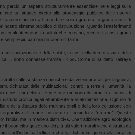
sono perciò un aspetto strutturalmente essenziale nelle leggi sulla
n atto un attacco diretto allo stoccaggio pubblico delle riserve
 il governo indiano ad importare soia ogm, riso e grano intrisi di
el nostro sistema pubblico di distrubuzione. Quando i trasferimenti
inazionali ottengono i risultati che cercano, mentre la crisi agraria
no e sempre più bambini muoiono di fame.
 la crisi nutrizionale e della salute, la crisi della democrazia e della
nica. E sono connesse tramite il cibo. Come ci ha detto Taitreya
istrutta dalle sostanze chimiche e dai veleni prodotti per la guerra,
a dichiarata dalle multinazionali contro la terra e l’umanità, la
gono uccisi dai debiti e le persone muoiono di fame o a causa di
i disturbi cronici legati all’ambiente e all’alimentazione. Ognuno di
à e della dittatura delle multinazionali e della loro collusione con
 corporativo di imporsi in nome di cosiddette “riforme”. Queste
o” l’India, ma in maniera distruttiva. Una tradizione agro ecologica
e il buon cibo quale uno dei più alti valori morali viene distrutta da
dici nell’industria bellica e che ha dichiarato guerra alla terra, ai