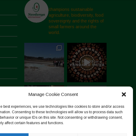
champions sustainable
agriculture, biodiversity, food
sovereignty and the rights of
small farmers around the
world.
Manage Cookie Consent
he best experiences, we use technologies like cookies to store and/or access
mation. Consenting to these technologies will allow us to process data such
behavior or unique IDs on this site. Not consenting or withdrawing consent,
y affect certain features and functions.
Segui su Instagram